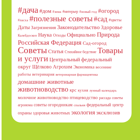
#дача
#огород
#дом
#интерьер
#зима
#новый год
#полезные советы
#сад
#цветы
#пасха
Даты
Законодательство
Здоровье
Загрязнения
Природа
Официально
Наука
Отходы
Калейдоскоп
Российская Федерация
Сад-огород
Советы
Товары
Статья
Стихийное бедствие
и услуги
Центральный федеральный
округ
Щёлково Агрохим
Экономика
весенние
работы
ветеринария
ветеринарная фармацевтика
домашние животные
животноводство
крс
кухня
лунный календарь
птицеводство
молочное животноводство
рассада
советы
советы огородникам
федеральный центр
агронома
спальня
экология
эксклюзив
охраны здоровья животных