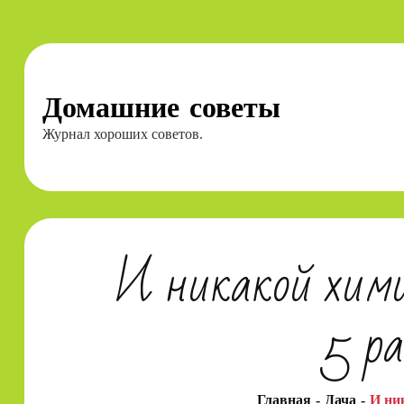
Перейти
к
содержимому
Домашние советы
Журнал хороших советов.
И никакой химии
5 ра
Главная
Дача
И ни