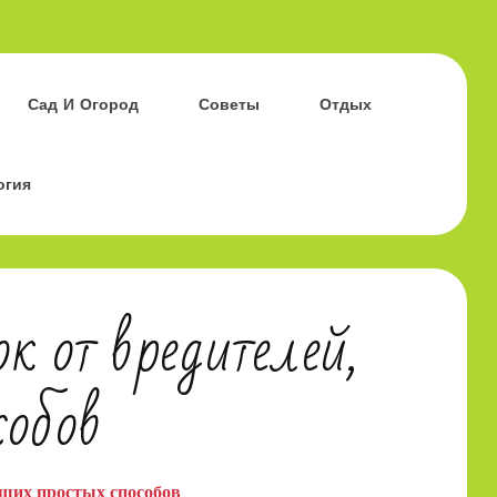
Сад И Огород
Советы
Отдых
огия
к от вредителей,
собов
ющих простых способов