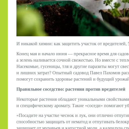
И никакой химии: как защитить участок от вредителей,
Конец мая и начало июня — прекрасное время для садов
а зелень наливается сочной свежестью. Но вместе с теп
Насекомые, гусеницы, тля и другие паразиты могут свест
и лишних затрат? Опытный садовод Павел Пахомов расс
помогут сохранить здоровье растений и будущий урожай
Правильное соседство: растения против вредителей
Некоторые растения обладают уникальными свойствами
и специфическому аромату. Такие «соседи» помогают уб
«Посадите на участке чеснок и лук, они отлично отпуг
способностью защищать от нематод и отпугивать белокр
защищает от муравьев и капустной моли, а календула с