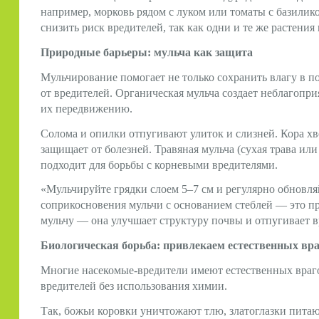
например, морковь рядом с луком или томаты с базилико
снизить риск вредителей, так как одни и те же растени
Природные барьеры: мульча как защита
Мульчирование помогает не только сохранить влагу в по
от вредителей. Органическая мульча создает неблагопри
их передвижению.
Солома и опилки отпугивают улиток и слизней. Кора х
защищает от болезней. Травяная мульча (сухая трава или
подходит для борьбы с корневыми вредителями.
«Мульчируйте грядки слоем 5–7 см и регулярно обновля
соприкосновения мульчи с основанием стеблей — это п
мульчу — она улучшает структуру почвы и отпугивает в
Биологическая борьба: привлекаем естественных вр
Многие насекомые-вредители имеют естественных враго
вредителей без использования химии.
Так, божьи коровки уничтожают тлю, златоглазки пит