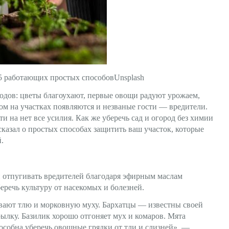
 5 работающих простых способовUnsplash
одов: цветы благоухают, первые овощи радуют урожаем,
лом на участках появляются и незваные гости — вредители.
и на нет все усилия. Как же уберечь сад и огород без химии
казал о простых способах защитить ваш участок, которые
.
 отпугивать вредителей благодаря эфирным маслам
еречь культуру от насекомых и болезней.
ивают тлю и морковную муху. Бархатцы — известны своей
ылку. Базилик хорошо отгоняет мух и комаров. Мята
пособна уберечь овощные грядки от тли и слизней», —