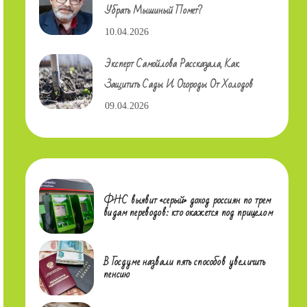
Убрать Мышиный Помет?
10.04.2026
Эксперт Самойлова Рассказала, Как
Защитить Сады И Огороды От Холодов
09.04.2026
ФНС выявит «серый» доход россиян по трем
видам переводов: кто окажется под прицелом
В Госдуме назвали пять способов увеличить
пенсию