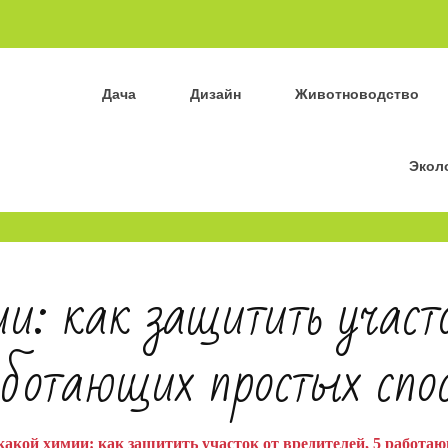
Дача
Дизайн
Животноводство
Экол
: как защитить участо
ботающих простых спо
какой химии: как защитить участок от вредителей, 5 работа