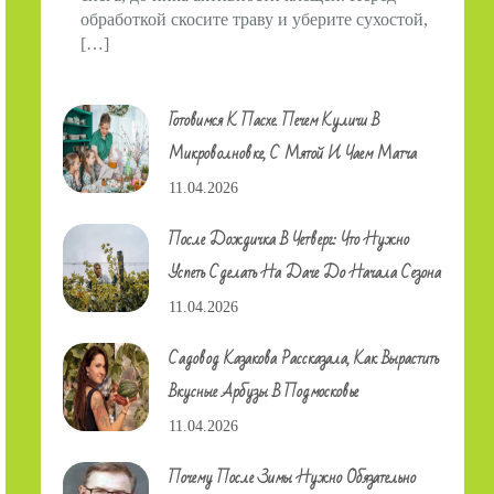
обработкой скосите траву и уберите сухостой,
[…]
Готовимся К Пасхе. Печем Куличи В
Микроволновке, С Мятой И Чаем Матча
11.04.2026
После Дождичка В Четверг: Что Нужно
Успеть Сделать На Даче До Начала Сезона
11.04.2026
Садовод Казакова Рассказала, Как Вырастить
Вкусные Арбузы В Подмосковье
11.04.2026
Почему После Зимы Нужно Обязательно