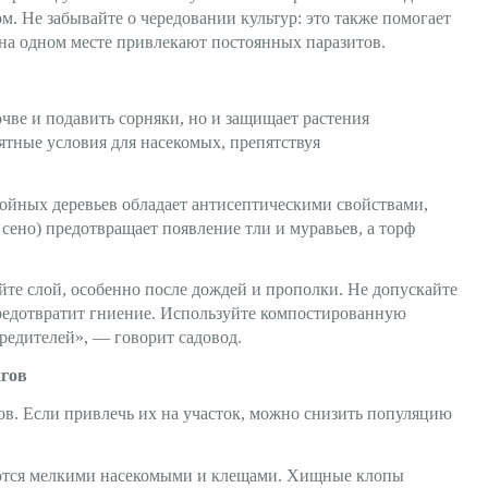
м. Не забывайте о чередовании культур: это также помогает
я на одном месте привлекают постоянных паразитов.
чве и подавить сорняки, но и защищает растения
ятные условия для насекомых, препятствуя
войных деревьев обладает антисептическими свойствами,
 сено) предотвращает появление тли и муравьев, а торф
йте слой, особенно после дождей и прополки. Не допускайте
редотвратит гниение. Используйте компостированную
редителей», — говорит садовод.
агов
в. Если привлечь их на участок, можно снизить популяцию
аются мелкими насекомыми и клещами. Хищные клопы