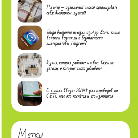
Планер — идеальный способ организовать
себя: выбираем лучший
Telega внезапно исчезла из App Store: какие
вопросы возникли к безопасности
альтернативы Telegram?
Кухня, которая работает на вас: важные
детали, о которых часто забывают
С 1 июля вводят ИНН для переводов по
СБП: кого это коснётся и что изменится
Метки