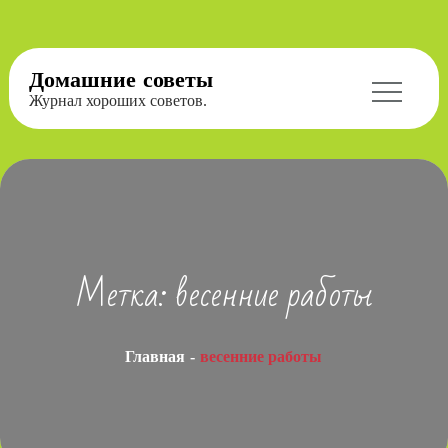
Перейти
Домашние советы
к
Журнал хороших советов.
содержимому
Метка:
весенние работы
Главная
весенние работы