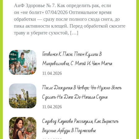
АиФ Здоровье № 7. Как определить рак, если
он «не болит» 07/04/2026 Оптимальное время
обработки — сразу после полного схода снега, до
пика активности клещей. Перед обработкой скосите
траву и уберите сухостой, […]
Готовимся К Пасхе. Печем Куличи В
Микроволновке, С Мятой И Чаем Матча
11.04.2026
После Дождичка В Четверг: Что Нужно Успеть
Сделать На Даче До Начала Сезона
11.04.2026
Садовод Казакова Рассказала, Как Вырастить
Вкусные Арбузы В Подмосковье