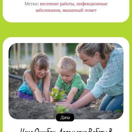
Метки:
весенние работы
инфекционные
заболевания
мышиный помет
Дача