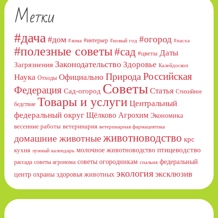
Метки
#дача
#огород
#дом
#интерьер
#зима
#новый год
#пасха
#полезные советы
#сад
Даты
#цветы
Законодательство
Здоровье
Загрязнения
Калейдоскоп
Российская
Природа
Официально
Наука
Отходы
Советы
Федерация
Статья
Сад-огород
Стихийное
Товары и услуги
Центральный
бедствие
федеральный округ
Щёлково Агрохим
Экономика
весенние работы
ветеринария
ветеринарная фармацевтика
животноводство
домашние животные
крс
птицеводство
молочное животноводство
кухня
лунный календарь
советы огородникам
федеральный
рассада
советы агронома
спальня
экология
эксклюзив
центр охраны здоровья животных