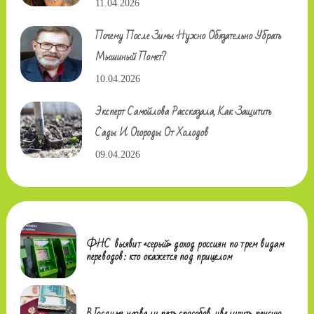
11.04.2026
Почему После Зимы Нужно Обязательно Убрать
Мышиный Помет?
10.04.2026
Эксперт Самойлова Рассказала, Как Защитить
Сады И Огороды От Холодов
09.04.2026
ФНС выявит «серый» доход россиян по трем видам
переводов: кто окажется под прицелом
В Госдуме назвали пять способов увеличить пенсию