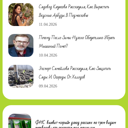
Садовод Казакова Рассказала, Как Вырастить
Вкусные Арбузы В Подмосковье
11.04.2026
Почему После Зимы Нужно Обязательно Убрать
Мышиный Помет?
10.04.2026
Эксперт Самойлова Рассказала, Как Защитить
Сады И Огороды От Холодов
09.04.2026
ФНС выявит «серый» доход россиян по трем видам
переводов: кто окажется под прицелом