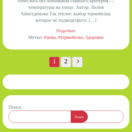
отнеслись без понимания главного критерия —
температуры на улице. Автор: Лилия
Айнетдинова Так теплее: выбор термобелья,
которое не подведетфото: […]
Подробнее
Метки:
#зима
#термобелье
Здоровье
Пагинация
записей
1
2
Поиск
Поиск