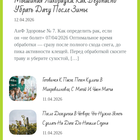
Мышиная Лихорадка. Как Безопасно
Убрать Дачу После Зимы
12.04.2026
АиФ Здоровье № 7. Как определить рак, если
он «не болит» 07/04/2026 Оптимальное время
обработки — сразу после полного схода снега, до
пика активности клещей. Перед обработкой скосите
траву и уберите сухостой, […]
Готовимся К Пасхе. Печем Куличи В
Микроволновке, С Мятой И Чаем Матча
11.04.2026
После Дождичка В Четверг: Что Нужно Успеть
Сделать На Даче До Начала Сезона
11.04.2026