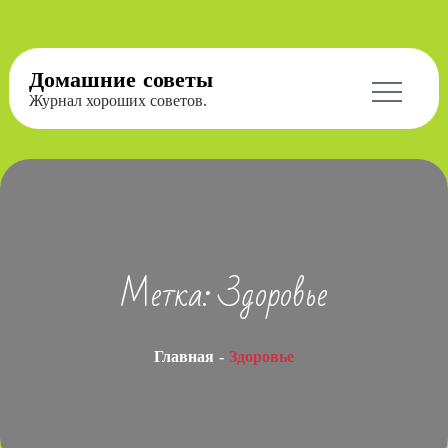
Перейти
Домашние советы
к
Журнал хороших советов.
содержимому
Метка:
Здоровье
Главная
Здоровье