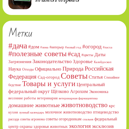
это коснётся и что изменится
Метки
#дача
#огород
#дом
#интерьер
#зима
#новый год
#пасха
#полезные советы
#сад
Даты
#цветы
Законодательство
Здоровье
Загрязнения
Калейдоскоп
Российская
Природа
Официально
Наука
Отходы
Советы
Федерация
Статья
Сад-огород
Стихийное
Товары и услуги
Центральный
бедствие
федеральный округ
Щёлково Агрохим
Экономика
весенние работы
ветеринария
ветеринарная фармацевтика
животноводство
домашние животные
крс
птицеводство
молочное животноводство
кухня
лунный календарь
советы огородникам
федеральный
рассада
советы агронома
спальня
экология
эксклюзив
центр охраны здоровья животных