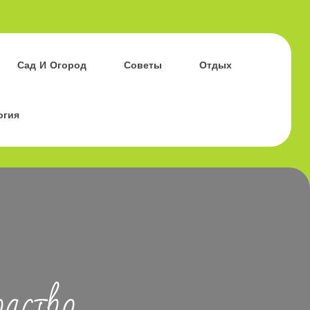
Сад И Огород
Советы
Отдых
огия
дство