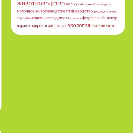
животноводство
крс
кухня
лунный календарь
птицеводство
молочное животноводство
рассада
советы
советы огородникам
федеральный центр
агронома
спальня
экология
эксклюзив
охраны здоровья животных