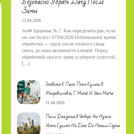
Безопасно Убрать Дачу После
Зимы
12.04.2026
АиФ Здоровье № 7. Как определить рак, если
он «не болит» 07/04/2026 Оптимальное время
обработки — сразу после полного схода
снега, до пика активности клещей. Перед
обработкой скосите траву и уберите сухостой,
[…]
Готовимся К Пасхе. Печем Куличи В
Микроволновке, С Мятой И Чаем Матча
11.04.2026
После Дождичка В Четверг: Что Нужно
Успеть Сделать На Даче До Начала Сезона