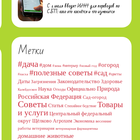
С 1 июля вводят ИНН для переводов по
СБП: кого это коснётся и что изменится
Метки
#дача
#огород
#дом
#интерьер
#зима
#новый год
#полезные советы
#сад
#цветы
#пасха
Даты
Законодательство
Здоровье
Загрязнения
Природа
Официально
Наука
Отходы
Калейдоскоп
Российская Федерация
Сад-огород
Советы
Товары
Статья
Стихийное бедствие
и услуги
Центральный федеральный
округ
Щёлково Агрохим
Экономика
весенние
работы
ветеринария
ветеринарная фармацевтика
домашние животные