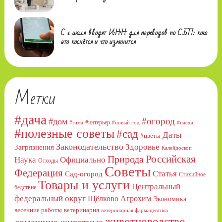
С 1 июля вводят ИНН для переводов по СБП: кого
это коснётся и что изменится
Метки
#дача
#огород
#дом
#интерьер
#зима
#новый год
#пасха
#полезные советы
#сад
Даты
#цветы
Законодательство
Здоровье
Загрязнения
Калейдоскоп
Российская
Природа
Официально
Наука
Отходы
Советы
Федерация
Статья
Сад-огород
Стихийное
Товары и услуги
Центральный
бедствие
федеральный округ
Щёлково Агрохим
Экономика
весенние работы
ветеринария
ветеринарная фармацевтика
животноводство
домашние животные