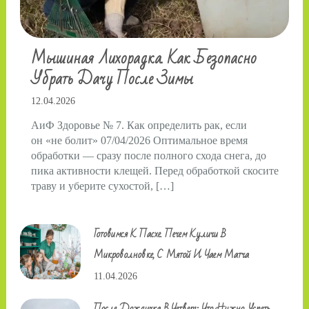
Мышиная Лихорадка. Как Безопасно
Убрать Дачу После Зимы
12.04.2026
АиФ Здоровье № 7. Как определить рак, если
он «не болит» 07/04/2026 Оптимальное время
обработки — сразу после полного схода снега, до
пика активности клещей. Перед обработкой скосите
траву и уберите сухостой, […]
Готовимся К Пасхе. Печем Куличи В
Микроволновке, С Мятой И Чаем Матча
11.04.2026
После Дождичка В Четверг: Что Нужно Успеть