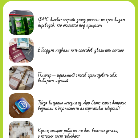
ФНС выявит «серый» доход россиян по трем видам
переводов: кто окажется под прицелом
В Госдуме назвали пять способов увеличить пенсию
Планер — идеальный способ организовать себя:
выбираем лучший
Telega внезапно исчезла из App Store: какие вопросы
возникли к безопасности альтернативы Telegram?
Кухня, которая работает на вас: важные детали,
о которых часто забывают