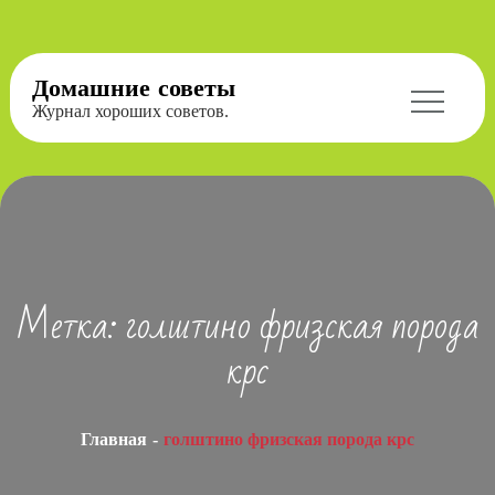
Перейти
Домашние советы
к
Журнал хороших советов.
содержимому
Метка:
голштино фризская порода
крс
Главная
голштино фризская порода крс