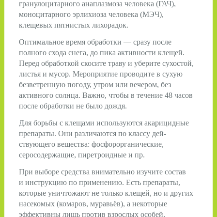
гранулоцитарного анаплазмоза человека (ГАЧ),
моноцитарного эрлихиоза человека (МЭЧ),
клещевых пятнистых лихорадок.
Оптимальное время обработки — сразу после
полного схода снега, до пика активности клещей.
Перед обработкой скосите траву и уберите сухостой,
листья и мусор. Мероприятие проводите в сухую
безветренную погоду, утром или вечером, без
активного солн­ца. Важно, чтобы в течение 48 часов
после обработки не было дождя.
Для борьбы с клещами используются акарицидные
препараты. Они различаются по классу дей­
ствующего вещества: фосфорорганические,
серосодержащие, пиретроидные и пр.
При выборе средства внимательно изучите состав
и инструкцию по применению. Есть препараты,
которые уничтожают не только клещей, но и других
насекомых (комаров, муравьёв), а некоторые
эффективны лишь против взрослых особей,