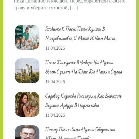
пика активности клещей. Перед обработкой скосите
траву и уберите сухостой, […]
Готовимся К Пасхе. Печем Куличи В
Микроволновке, С Мятой И Чаем Матча
11.04.2026
После Дождичка В Четверг: Что Нужно
Успеть Сделать На Даче До Начала Сезона
11.04.2026
Садовод Казакова Рассказала, Как Вырастить
Вкусные Арбузы В Подмосковье
11.04.2026
Почему После Зимы Нужно Обязательно
Убрать Мышиный Помет?