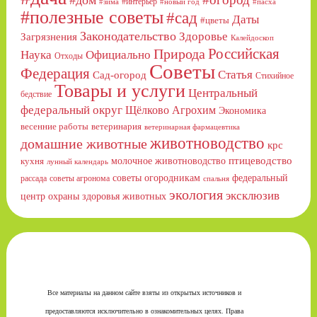
#интерьер
#зима
#новый год
#пасха
#полезные советы
#сад
Даты
#цветы
Законодательство
Здоровье
Загрязнения
Калейдоскоп
Российская
Природа
Официально
Наука
Отходы
Советы
Федерация
Статья
Сад-огород
Стихийное
Товары и услуги
Центральный
бедствие
федеральный округ
Щёлково Агрохим
Экономика
весенние работы
ветеринария
ветеринарная фармацевтика
животноводство
домашние животные
крс
птицеводство
молочное животноводство
кухня
лунный календарь
советы огородникам
федеральный
рассада
советы агронома
спальня
экология
эксклюзив
центр охраны здоровья животных
Все материалы на данном сайте взяты из открытых источников и
предоставляются исключительно в ознакомительных целях. Права