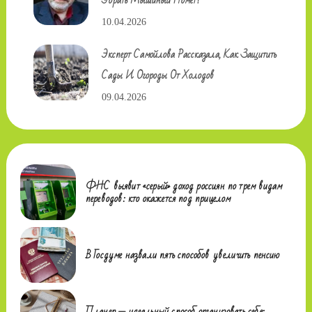
10.04.2026
Эксперт Самойлова Рассказала, Как Защитить
Сады И Огороды От Холодов
09.04.2026
ФНС выявит «серый» доход россиян по трем видам
переводов: кто окажется под прицелом
В Госдуме назвали пять способов увеличить пенсию
Планер — идеальный способ организовать себя: