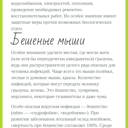
водоснабжения, электросетей, отопления,
проведение необходимых ремонтно-
восстановительных работ. Но особое значение имеют
защитные меры против возможных биологиче­ских
угроз.
Бешеные мыши
Особое внимание уделите местам, где могли жить
(или хотя бы периодически наведываться) грызуны,
ведь они распространители целого ряда опасных для
человека инфекций. Чаще всего это мыши-­полёвки,
лесные и домовые мыши, крысы. Количество
инфекций, которые могут передать человеку
грызуны, велико. Это бешенство, туляремия,
иерсиниоз, некоторые гельминтозы и даже чума.
Особо опасная вирусная инфекция — бешенство
(rabies — «гидрофобия», «водо­боязнь»). При
развитии заболевания летальный исход неизбежен,
смерт­ность при бешенстве составляет 100%. Среди