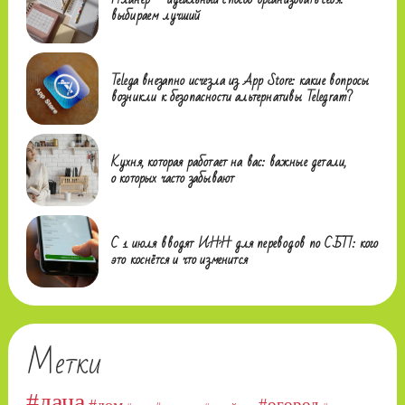
выбираем лучший
Telega внезапно исчезла из App Store: какие вопросы
возникли к безопасности альтернативы Telegram?
Кухня, которая работает на вас: важные детали,
о которых часто забывают
С 1 июля вводят ИНН для переводов по СБП: кого
это коснётся и что изменится
Метки
#дача
#огород
#дом