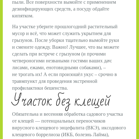
пыли. Все поверхно­сти вымойте с применением
дезинфицирующих средств, а посуду обдайте
кипятком.
На участ­ке уберите прошлогодний растительный
мусор и всё, что может служить укрытием для
грызунов. После уборки тщательно вымойте руки
и смените одежду. Важно! Лучшее, что вы можете
сделать при встрече с грызуном (и прочими
четвероногими незваными гостями ваших дач:
лисами, ежами, енотовидными собаками), –
не трогать их! А если произошёл укус – срочно в
травмпункт для проведения экст­ренной
профилактики бешен­ства.
Участок без клещей
Обязательна и весенняя обработка садового участка
от клещей — потенциальных переносчиков
вирусного клещевого энцефалита (ВКЭ), иксодового
клещевого боррелиоза (ИКБ, болезнь Лайма),