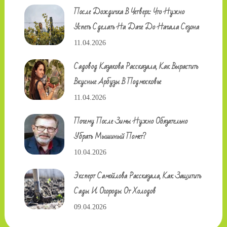
После Дождичка В Четверг: Что Нужно
Успеть Сделать На Даче До Начала Сезона
11.04.2026
Садовод Казакова Рассказала, Как Вырастить
Вкусные Арбузы В Подмосковье
11.04.2026
Почему После Зимы Нужно Обязательно
Убрать Мышиный Помет?
10.04.2026
Эксперт Самойлова Рассказала, Как Защитить
Сады И Огороды От Холодов
09.04.2026