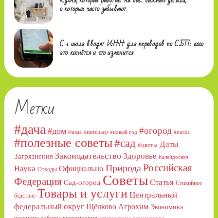
о которых часто забывают
С 1 июля вводят ИНН для переводов по СБП: кого
это коснётся и что изменится
Метки
#дача
#огород
#дом
#интерьер
#зима
#новый год
#пасха
#полезные советы
#сад
Даты
#цветы
Законодательство
Здоровье
Загрязнения
Калейдоскоп
Российская
Природа
Официально
Наука
Отходы
Советы
Федерация
Статья
Сад-огород
Стихийное
Товары и услуги
Центральный
бедствие
федеральный округ
Щёлково Агрохим
Экономика
весенние работы
ветеринария