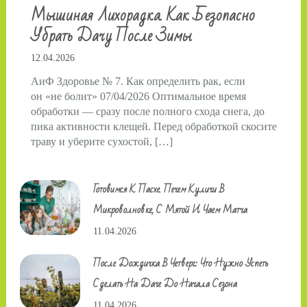
Мышиная Лихорадка. Как Безопасно
Убрать Дачу После Зимы
12.04.2026
АиФ Здоровье № 7. Как определить рак, если
он «не болит» 07/04/2026 Оптимальное время
обработки — сразу после полного схода снега, до
пика активности клещей. Перед обработкой скосите
траву и уберите сухостой, […]
Готовимся К Пасхе. Печем Куличи В
Микроволновке, С Мятой И Чаем Матча
11.04.2026
После Дождичка В Четверг: Что Нужно Успеть
Сделать На Даче До Начала Сезона
11.04.2026