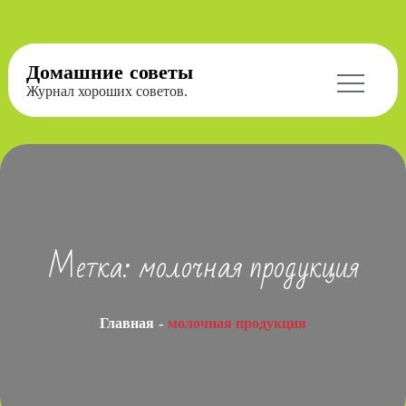
Перейти
Домашние советы
к
Журнал хороших советов.
содержимому
Метка:
молочная продукция
Главная
молочная продукция