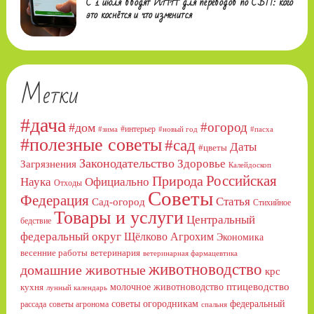
С 1 июля вводят ИНН для переводов по СБП: кого
это коснётся и что изменится
Метки
#дача
#огород
#дом
#интерьер
#зима
#новый год
#пасха
#полезные советы
#сад
Даты
#цветы
Законодательство
Здоровье
Загрязнения
Калейдоскоп
Российская
Природа
Официально
Наука
Отходы
Советы
Федерация
Статья
Сад-огород
Стихийное
Товары и услуги
Центральный
бедствие
федеральный округ
Щёлково Агрохим
Экономика
весенние работы
ветеринария
ветеринарная фармацевтика
животноводство
домашние животные
крс
птицеводство
молочное животноводство
кухня
лунный календарь
советы огородникам
федеральный
рассада
советы агронома
спальня