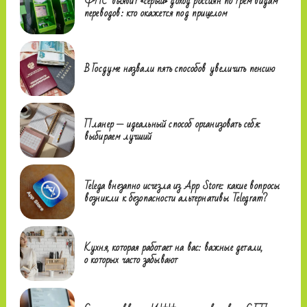
ФНС выявит «серый» доход россиян по трем видам
переводов: кто окажется под прицелом
В Госдуме назвали пять способов увеличить пенсию
Планер — идеальный способ организовать себя:
выбираем лучший
Telega внезапно исчезла из App Store: какие вопросы
возникли к безопасности альтернативы Telegram?
Кухня, которая работает на вас: важные детали,
о которых часто забывают