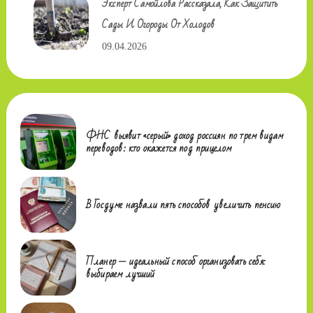
Эксперт Самойлова Рассказала, Как Защитить
Сады И Огороды От Холодов
09.04.2026
ФНС выявит «серый» доход россиян по трем видам
переводов: кто окажется под прицелом
В Госдуме назвали пять способов увеличить пенсию
Планер — идеальный способ организовать себя:
выбираем лучший