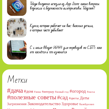
Telega внезапно исчезла из App Store: какие вопросы
возникли к безопасности альтернативы Telegram?
Кухня, которая работает на вас: важные детали,
о которых часто забывают
С 1 июля вводят ИНН для переводов по СБП: кого
это коснётся и что изменится
Метки
#дача
#огород
#дом
#интерьер
#зима
#новый год
#пасха
#полезные советы
#сад
Даты
#цветы
Законодательство
Здоровье
Загрязнения
Калейдоскоп