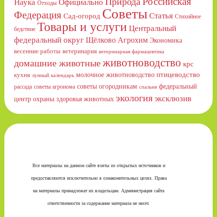
Российская
Природа
Официально
Наука
Отходы
Советы
Федерация
Статья
Сад-огород
Стихийное
Товары и услуги
Центральный
бедствие
федеральный округ
Щёлково Агрохим
Экономика
весенние работы
ветеринария
ветеринарная фармацевтика
животноводство
домашние животные
крс
птицеводство
молочное животноводство
кухня
лунный календарь
советы огородникам
федеральный
рассада
советы агронома
спальня
экология
эксклюзив
центр охраны здоровья животных
Все материалы на данном сайте взяты из открытых источников и
предоставляются исключительно в ознакомительных целях. Права
на материалы принадлежат их владельцам. Администрация сайта
ответственности за содержание материала не несет.