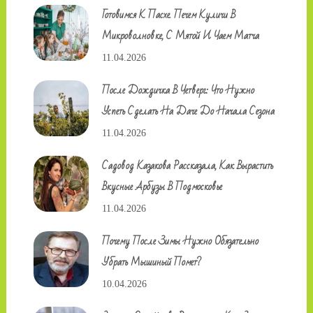
Готовимся К Пасхе. Печем Куличи В
Микроволновке, С Мятой И Чаем Матча
11.04.2026
После Дождичка В Четверг: Что Нужно
Успеть Сделать На Даче До Начала Сезона
11.04.2026
Садовод Казакова Рассказала, Как Вырастить
Вкусные Арбузы В Подмосковье
11.04.2026
Почему После Зимы Нужно Обязательно
Убрать Мышиный Помет?
10.04.2026