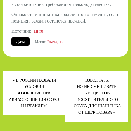
в соответствие с требованиями законодательства.
Однако эта инициатива вряд ли что-то изменит, если
позиция граждан останется прежней.
Источник:
aif.ru
Дача
#дача
газ
Метки:
Навигация
по
В РОССИИ НАЗВАЛИ
ВЗБОЛТАТЬ,
записям
УСЛОВИЯ
НО НЕ СМЕШИВАТЬ:
ВОЗОБНОВЛЕНИЯ
5 РЕЦЕПТОВ
АВИАСООБЩЕНИЯ С ОАЭ
ВОСХИТИТЕЛЬНОГО
И ИЗРАИЛЕМ
СОУСА ДЛЯ ШАШЛЫКА
ОТ ШЕФ-ПОВАРА