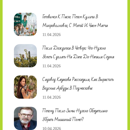
Готовимся К Пасхе. Печем Куличи В
Микроволновке, С Мятой И Чаем Матча
11.04.2026
После Дождичка В Четверг: Что Нужно
Успеть Сделать На Даче До Начала Сезона
11.04.2026
Садовод Казакова Рассказала, Как Вырастить
Вкусные Арбузы В Подмосковье
11.04.2026
Почему После Зимы Нужно Обязательно
Убрать Мышиный Помет?
10.04.2026