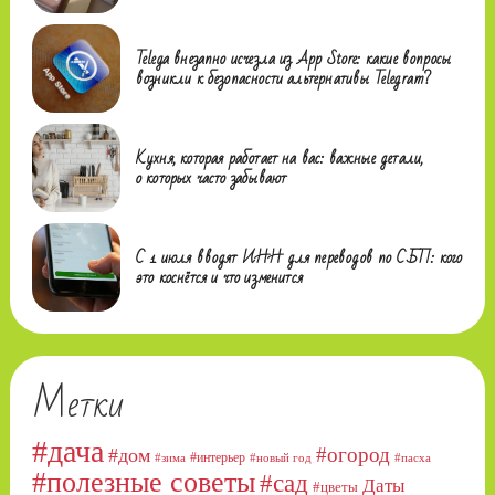
Telega внезапно исчезла из App Store: какие вопросы
возникли к безопасности альтернативы Telegram?
Кухня, которая работает на вас: важные детали,
о которых часто забывают
С 1 июля вводят ИНН для переводов по СБП: кого
это коснётся и что изменится
Метки
#дача
#огород
#дом
#интерьер
#зима
#новый год
#пасха
#полезные советы
#сад
Даты
#цветы