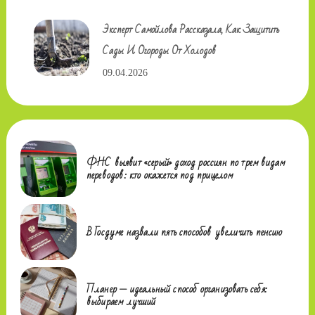
Эксперт Самойлова Рассказала, Как Защитить
Сады И Огороды От Холодов
09.04.2026
ФНС выявит «серый» доход россиян по трем видам
переводов: кто окажется под прицелом
В Госдуме назвали пять способов увеличить пенсию
Планер — идеальный способ организовать себя:
выбираем лучший