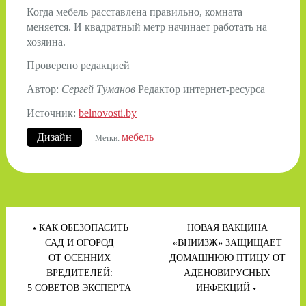
Когда мебель расставлена правильно, комната
меняется. И квадратный метр начинает работать на
хозяина.
Проверено редакцией
Автор:
Сергей Туманов
Редактор интернет-ресурса
Источник:
belnovosti.by
Дизайн
мебель
Метки:
Навигация
по
КАК ОБЕЗОПАСИТЬ
НОВАЯ ВАКЦИНА
записям
САД И ОГОРОД
«ВНИИЗЖ» ЗАЩИЩАЕТ
ОТ ОСЕННИХ
ДОМАШНЮЮ ПТИЦУ ОТ
ВРЕДИТЕЛЕЙ:
АДЕНОВИРУСНЫХ
5 СОВЕТОВ ЭКСПЕРТА
ИНФЕКЦИЙ