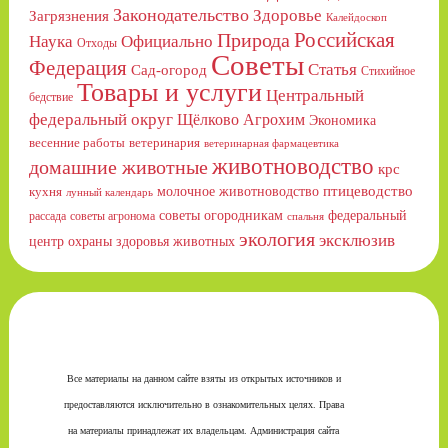
Законодательство
Здоровье
Загрязнения
Калейдоскоп
Российская
Природа
Официально
Наука
Отходы
Советы
Федерация
Статья
Сад-огород
Стихийное
Товары и услуги
Центральный
бедствие
федеральный округ
Щёлково Агрохим
Экономика
весенние работы
ветеринария
ветеринарная фармацевтика
животноводство
домашние животные
крс
птицеводство
молочное животноводство
кухня
лунный календарь
советы огородникам
федеральный
рассада
советы агронома
спальня
экология
эксклюзив
центр охраны здоровья животных
Все материалы на данном сайте взяты из открытых источников и
предоставляются исключительно в ознакомительных целях. Права
на материалы принадлежат их владельцам. Администрация сайта