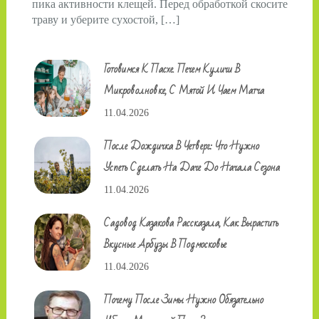
пика активности клещей. Перед обработкой скосите
траву и уберите сухостой, […]
Готовимся К Пасхе. Печем Куличи В
Микроволновке, С Мятой И Чаем Матча
11.04.2026
После Дождичка В Четверг: Что Нужно
Успеть Сделать На Даче До Начала Сезона
11.04.2026
Садовод Казакова Рассказала, Как Вырастить
Вкусные Арбузы В Подмосковье
11.04.2026
Почему После Зимы Нужно Обязательно