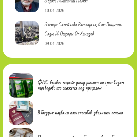
Убрать Мышиный Помет?
10.04.2026
Эксперт Самойлова Рассказала, Как Защитить
Сады И Огороды От Холодов
09.04.2026
ФНС выявит «серый» доход россиян по трем видам
переводов: кто окажется под прицелом
В Госдуме назвали пять способов увеличить пенсию