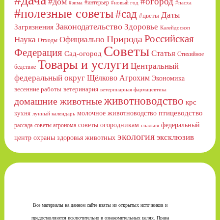
#огород
#дом
#интерьер
#зима
#новый год
#пасха
#полезные советы
#сад
Даты
#цветы
Законодательство
Здоровье
Загрязнения
Калейдоскоп
Российская
Природа
Официально
Наука
Отходы
Советы
Федерация
Статья
Сад-огород
Стихийное
Товары и услуги
Центральный
бедствие
федеральный округ
Щёлково Агрохим
Экономика
весенние работы
ветеринария
ветеринарная фармацевтика
животноводство
домашние животные
крс
птицеводство
молочное животноводство
кухня
лунный календарь
советы огородникам
федеральный
рассада
советы агронома
спальня
экология
эксклюзив
центр охраны здоровья животных
Все материалы на данном сайте взяты из открытых источников и
предоставляются исключительно в ознакомительных целях. Права