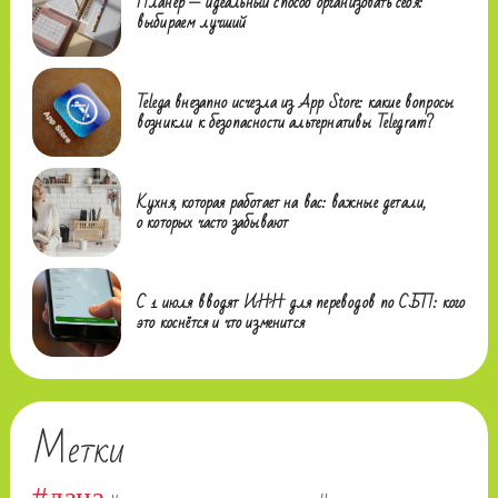
Планер — идеальный способ организовать себя:
выбираем лучший
Telega внезапно исчезла из App Store: какие вопросы
возникли к безопасности альтернативы Telegram?
Кухня, которая работает на вас: важные детали,
о которых часто забывают
С 1 июля вводят ИНН для переводов по СБП: кого
это коснётся и что изменится
Метки
#дача