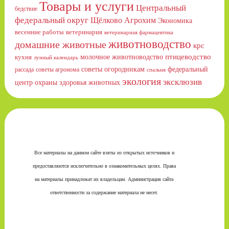
Товары и услуги
Центральный
бедствие
федеральный округ
Щёлково Агрохим
Экономика
весенние работы
ветеринария
ветеринарная фармацевтика
животноводство
домашние животные
крс
птицеводство
молочное животноводство
кухня
лунный календарь
советы огородникам
федеральный
рассада
советы агронома
спальня
экология
эксклюзив
центр охраны здоровья животных
Все материалы на данном сайте взяты из открытых источников и
предоставляются исключительно в ознакомительных целях. Права
на материалы принадлежат их владельцам. Администрация сайта
ответственности за содержание материала не несет.