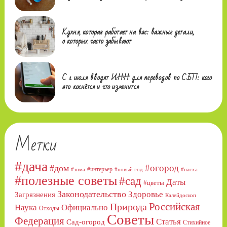
Кухня, которая работает на вас: важные детали,
о которых часто забывают
С 1 июля вводят ИНН для переводов по СБП: кого
это коснётся и что изменится
Метки
#дача
#огород
#дом
#интерьер
#зима
#новый год
#пасха
#полезные советы
#сад
Даты
#цветы
Законодательство
Здоровье
Загрязнения
Калейдоскоп
Российская
Природа
Официально
Наука
Отходы
Советы
Федерация
Статья
Сад-огород
Стихийное