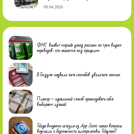
09.04.2026
ФНС выявит «серый» доход россиян по трем видам
переводов: кто окажется под прицелом
В Госдуме назвали пять способов увеличить пенсию
Планер — идеальный способ организовать себя:
выбираем лучший
Telega внезапно исчезла из App Store: какие вопросы
возникли к безопасности альтернативы Telegram?