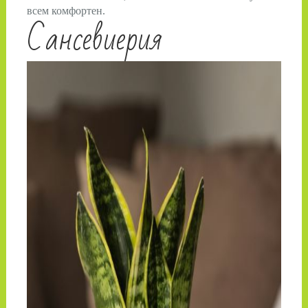
всем комфортен.
Сансевиерия