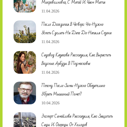
Микроволновке, С Мятой И Чаем Матча
11.04.2026
После Дождичка В Четверг: Что Нужно
Успеть Сделать На Даче До Начала Сезона
11.04.2026
Садовод Казакова Рассказала, Как Вырастить
Вкусные Арбузы В Подмосковье
11.04.2026
Почему После Зимы Нужно Обязательно
Убрать Мышиный Помет?
10.04.2026
Эксперт Самойлова Рассказала, Как Защитить
Сады И Огороды От Холодов