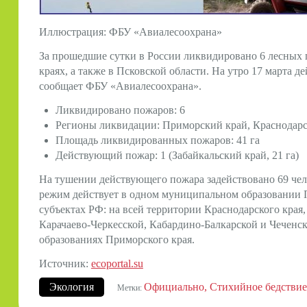
Иллюстрация: ФБУ «Авиалесоохрана»
За прошедшие сутки в России ликвидировано 6 лесных 
краях, а также в Псковской области. На утро 17 марта д
сообщает ФБУ «Авиалесоохрана».
Ликвидировано пожаров: 6
Регионы ликвидации: Приморский край, Краснодарск
Площадь ликвидированных пожаров: 41 га
Действующий пожар: 1 (Забайкальский край, 21 га)
На тушении действующего пожара задействовано 69 че
режим действует в одном муниципальном образовании 
субъектах РФ: на всей территории Краснодарского кра
Карачаево-Черкесской, Кабардино-Балкарской и Чеченск
образованиях Приморского края.
Источник:
ecoportal.su
Экология
Официально
Стихийное бедствие
Метки: