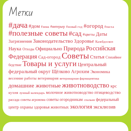
Метки
#дача
#огород
#дом
#интерьер
#зима
#новый год
#пасха
#полезные советы
#сад
Даты
#цветы
Законодательство
Здоровье
Загрязнения
Калейдоскоп
Российская
Природа
Официально
Наука
Отходы
Советы
Федерация
Статья
Сад-огород
Стихийное
Товары и услуги
Центральный
бедствие
федеральный округ
Щёлково Агрохим
Экономика
весенние работы
ветеринария
ветеринарная фармацевтика
животноводство
домашние животные
крс
птицеводство
молочное животноводство
кухня
лунный календарь
советы огородникам
федеральный
рассада
советы агронома
спальня
экология
эксклюзив
центр охраны здоровья животных