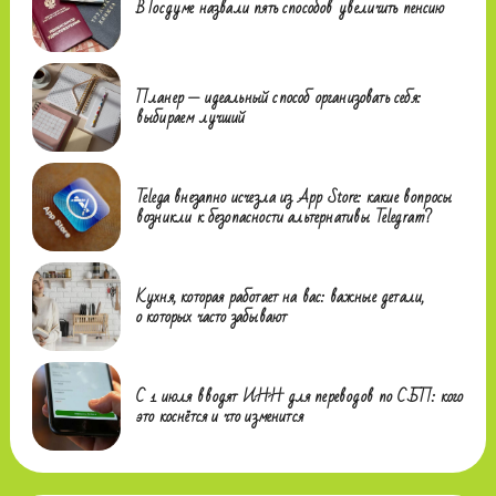
В Госдуме назвали пять способов увеличить пенсию
Планер — идеальный способ организовать себя:
выбираем лучший
Telega внезапно исчезла из App Store: какие вопросы
возникли к безопасности альтернативы Telegram?
Кухня, которая работает на вас: важные детали,
о которых часто забывают
С 1 июля вводят ИНН для переводов по СБП: кого
это коснётся и что изменится