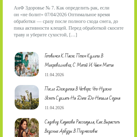
АиФ Здоровье № 7. Как определить рак, если
он «не болит» 07/04/2026 Оптимальное время
обработки — сразу после полного схода снега, до
пика активности клещей. Перед обработкой скосите
траву и уберите сухостой, […]
Готовимся К Пасхе. Печем Куличи В
Микроволновке, С Мятой И Чаем Матча
11.04.2026
После Дождичка В Четверг: Что Нужно
Успеть Сделать На Даче До Начала Сезона
11.04.2026
Садовод Казакова Рассказала, Как Вырастить
Вкусные Арбузы В Подмосковье