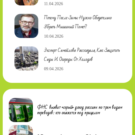
11.04.2026
Почему После Зимы Нужно Обязательно
Убрать Мышиный Помет?
10.04.2026
Эксперт Самойлова Рассказала, Как Защитить
Сады И Огороды От Холодов
09.04.2026
ФНС выявит «серый» доход россиян по трем видам
переводов: кто окажется под прицелом