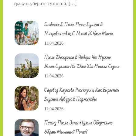
траву и уберите сухостой, […]
Готовимся К Пасхе. Печем Куличи В
Микроволновке, С Мятой И Чаем Матча
11.04.2026
После Дождичка В Четверг: Что Нужно
Успеть Сделать На Даче До Начала Сезона
11.04.2026
Садовод Казакова Рассказала, Как Вырастить
Вкусные Арбузы В Подмосковье
11.04.2026
Почему После Зимы Нужно Обязательно
Убрать Мышиный Помет?