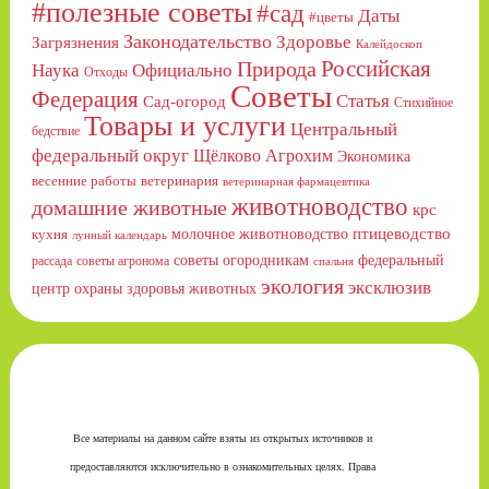
#полезные советы
#сад
Даты
#цветы
Законодательство
Здоровье
Загрязнения
Калейдоскоп
Российская
Природа
Официально
Наука
Отходы
Советы
Федерация
Статья
Сад-огород
Стихийное
Товары и услуги
Центральный
бедствие
федеральный округ
Щёлково Агрохим
Экономика
весенние работы
ветеринария
ветеринарная фармацевтика
животноводство
домашние животные
крс
птицеводство
молочное животноводство
кухня
лунный календарь
советы огородникам
федеральный
рассада
советы агронома
спальня
экология
эксклюзив
центр охраны здоровья животных
Все материалы на данном сайте взяты из открытых источников и
предоставляются исключительно в ознакомительных целях. Права