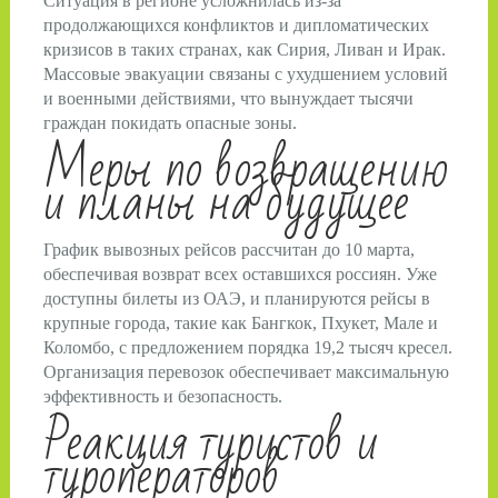
Ситуация в регионе усложнилась из-за
продолжающихся конфликтов и дипломатических
кризисов в таких странах, как Сирия, Ливан и Ирак.
Массовые эвакуации связаны с ухудшением условий
и военными действиями, что вынуждает тысячи
граждан покидать опасные зоны.
Меры по возвращению
и планы на будущее
График вывозных рейсов рассчитан до 10 марта,
обеспечивая возврат всех оставшихся россиян. Уже
доступны билеты из ОАЭ, и планируются рейсы в
крупные города, такие как Бангкок, Пхукет, Мале и
Коломбо, с предложением порядка 19,2 тысяч кресел.
Организация перевозок обеспечивает максимальную
эффективность и безопасность.
Реакция туристов и
туроператоров