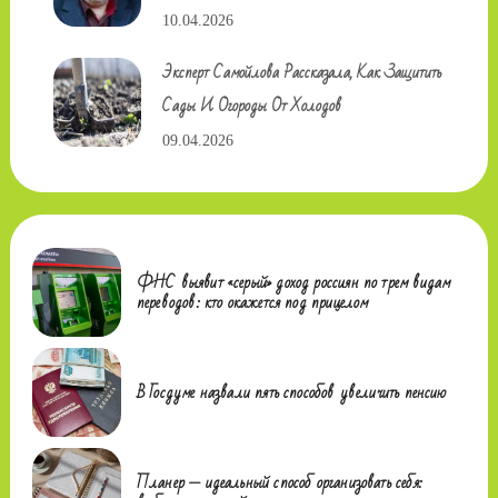
10.04.2026
Эксперт Самойлова Рассказала, Как Защитить
Сады И Огороды От Холодов
09.04.2026
ФНС выявит «серый» доход россиян по трем видам
переводов: кто окажется под прицелом
В Госдуме назвали пять способов увеличить пенсию
Планер — идеальный способ организовать себя: