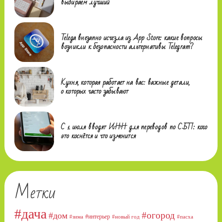
выбираем лучший
Telega внезапно исчезла из App Store: какие вопросы
возникли к безопасности альтернативы Telegram?
Кухня, которая работает на вас: важные детали,
о которых часто забывают
С 1 июля вводят ИНН для переводов по СБП: кого
это коснётся и что изменится
Метки
#дача
#огород
#дом
#интерьер
#зима
#новый год
#пасха