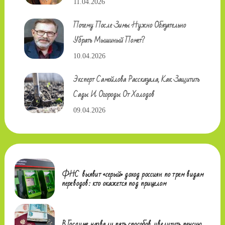
11.04.2026
Почему После Зимы Нужно Обязательно
Убрать Мышиный Помет?
10.04.2026
Эксперт Самойлова Рассказала, Как Защитить
Сады И Огороды От Холодов
09.04.2026
ФНС выявит «серый» доход россиян по трем видам
переводов: кто окажется под прицелом
В Госдуме назвали пять способов увеличить пенсию