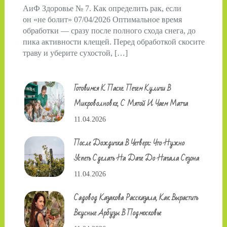
АиФ Здоровье № 7. Как определить рак, если
он «не болит» 07/04/2026 Оптимальное время
обработки — сразу после полного схода снега, до
пика активности клещей. Перед обработкой скосите
траву и уберите сухостой, […]
Готовимся К Пасхе. Печем Куличи В
Микроволновке, С Мятой И Чаем Матча
11.04.2026
После Дождичка В Четверг: Что Нужно
Успеть Сделать На Даче До Начала Сезона
11.04.2026
Садовод Казакова Рассказала, Как Вырастить
Вкусные Арбузы В Подмосковье