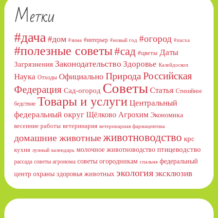
Метки
#дача
#огород
#дом
#интерьер
#зима
#новый год
#пасха
#полезные советы
#сад
Даты
#цветы
Законодательство
Здоровье
Загрязнения
Калейдоскоп
Российская
Природа
Официально
Наука
Отходы
Советы
Федерация
Статья
Сад-огород
Стихийное
Товары и услуги
Центральный
бедствие
федеральный округ
Щёлково Агрохим
Экономика
весенние работы
ветеринария
ветеринарная фармацевтика
животноводство
домашние животные
крс
птицеводство
молочное животноводство
кухня
лунный календарь
советы огородникам
федеральный
рассада
советы агронома
спальня
экология
эксклюзив
центр охраны здоровья животных