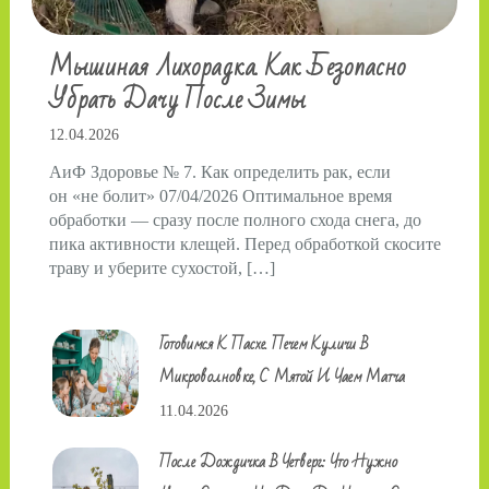
Мышиная Лихорадка. Как Безопасно
Убрать Дачу После Зимы
12.04.2026
АиФ Здоровье № 7. Как определить рак, если
он «не болит» 07/04/2026 Оптимальное время
обработки — сразу после полного схода снега, до
пика активности клещей. Перед обработкой скосите
траву и уберите сухостой, […]
Готовимся К Пасхе. Печем Куличи В
Микроволновке, С Мятой И Чаем Матча
11.04.2026
После Дождичка В Четверг: Что Нужно