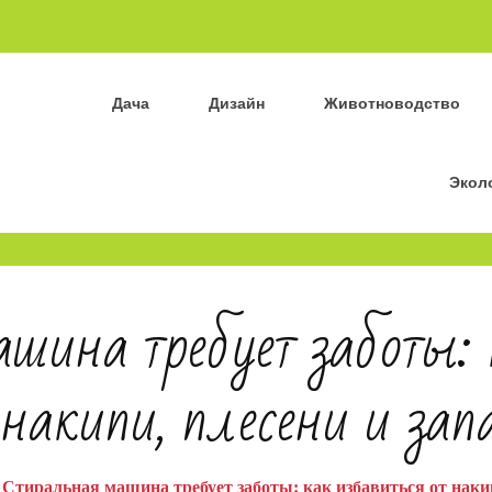
Дача
Дизайн
Животноводство
Экол
шина требует заботы: 
 накипи, плесени и зап
Стиральная машина требует заботы: как избавиться от накип