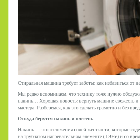
Стиральная машина требует заботы: как избавиться от нак
Мы редко вспоминаем, что технику тоже нужно обслужив
накипь… Хорошая новость: вернуть машине свежесть и 
мастера. Разберемся, как это сделать грамотно и без вре
Откуда берутся накипь и плесень
Накипь — это отложения солей жесткости, которые соде
на трубчатом нагревательном элементе (ТЭНе) и со вре