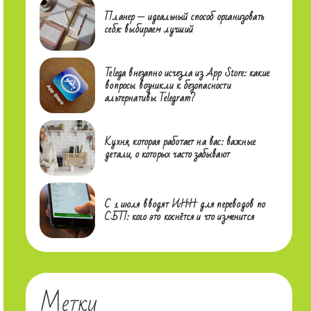
Планер — идеальный способ организовать
себя: выбираем лучший
Telega внезапно исчезла из App Store: какие
вопросы возникли к безопасности
альтернативы Telegram?
Кухня, которая работает на вас: важные
детали, о которых часто забывают
С 1 июля вводят ИНН для переводов по
СБП: кого это коснётся и что изменится
Метки