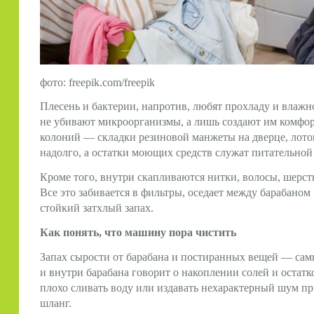
фото: freepik.com/freepik
Плесень и бактерии, напротив, любят прохладу и влажно
не убивают микроорганизмы, а лишь создают им комфор
колоний — складки резиновой манжеты на дверце, лоток
надолго, а остатки моющих средств служат питательной
Кроме того, внутри скапливаются нитки, волосы, шерст
Все это забивается в фильтры, оседает между барабаном 
стойкий затхлый запах.
Как понять, что машину пора чистить
Запах сырости от барабана и постиранных вещей — сам
и внутри барабана говорит о накоплении солей и остат
плохо сливать воду или издавать нехарактерный шум пр
шланг.