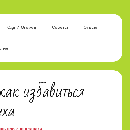
Сад И Огород
Советы
Отдых
огия
как избавиться
аха
и, плесени и запаха