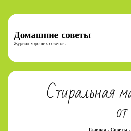
Перейти
к
содержимому
Домашние советы
Журнал хороших советов.
Стиральная ма
от
Главная
Советы