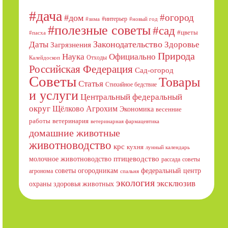
#дача
#огород
#дом
#интерьер
#зима
#новый год
#полезные советы
#сад
#цветы
#пасха
Даты
Законодательство
Здоровье
Загрязнения
Природа
Официально
Наука
Отходы
Калейдоскоп
Российская Федерация
Сад-огород
Советы
Товары
Статья
Стихийное бедствие
и услуги
Центральный федеральный
округ
Щёлково Агрохим
Экономика
весенние
работы
ветеринария
ветеринарная фармацевтика
домашние животные
животноводство
крс
кухня
лунный календарь
птицеводство
молочное животноводство
рассада
советы
советы огородникам
федеральный центр
агронома
спальня
экология
эксклюзив
охраны здоровья животных