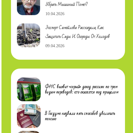
Убрать Мышиный Помет?
10.04.2026
Эксперт Самойлова Рассказала, Как
Защитить Сады И Огороды От Холодов
09.04.2026
ФНС выявит «серый» доход россиян по трем
видам переводов: кто окажется под прицелом
В Госдуме назвали пять способов увеличить
пенсию