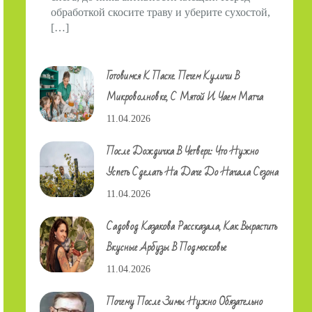
обработкой скосите траву и уберите сухостой,
[…]
Готовимся К Пасхе. Печем Куличи В
Микроволновке, С Мятой И Чаем Матча
11.04.2026
После Дождичка В Четверг: Что Нужно
Успеть Сделать На Даче До Начала Сезона
11.04.2026
Садовод Казакова Рассказала, Как Вырастить
Вкусные Арбузы В Подмосковье
11.04.2026
Почему После Зимы Нужно Обязательно