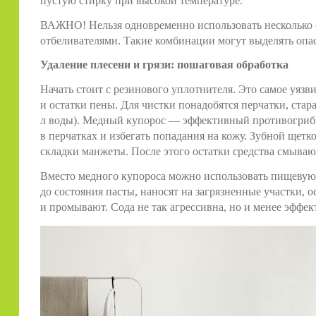
пустую стирку при высокой температуре.
ВАЖНО! Нельзя одновременно использовать несколько 
отбеливателями. Такие комбинации могут выделять опас
Удаление плесени и грязи: пошаговая обработка
Начать стоит с резинового уплотнителя. Это самое уязви
и остатки пены. Для чистки понадобятся перчатки, стара
л воды). Медный купорос — эффективный противогрибко
в перчатках и избегать попадания на кожу. Зубной щетк
складки манжеты. После этого остатки средства смываю
Вместо медного купороса можно использовать пищевую
до состояния пасты, наносят на загрязненные участки, 
и промывают. Сода не так агрессивна, но и менее эффек