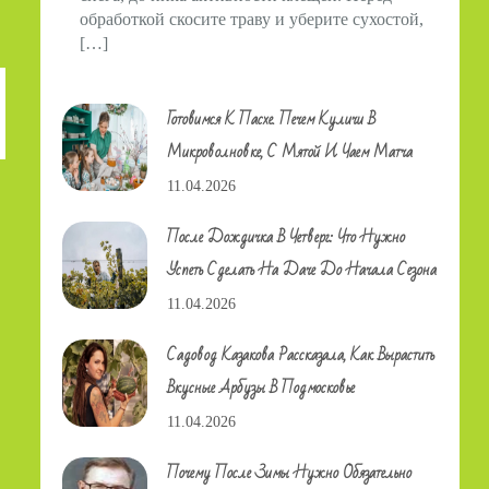
обработкой скосите траву и уберите сухостой,
[…]
Готовимся К Пасхе. Печем Куличи В
Микроволновке, С Мятой И Чаем Матча
11.04.2026
После Дождичка В Четверг: Что Нужно
Успеть Сделать На Даче До Начала Сезона
11.04.2026
Садовод Казакова Рассказала, Как Вырастить
Вкусные Арбузы В Подмосковье
11.04.2026
Почему После Зимы Нужно Обязательно