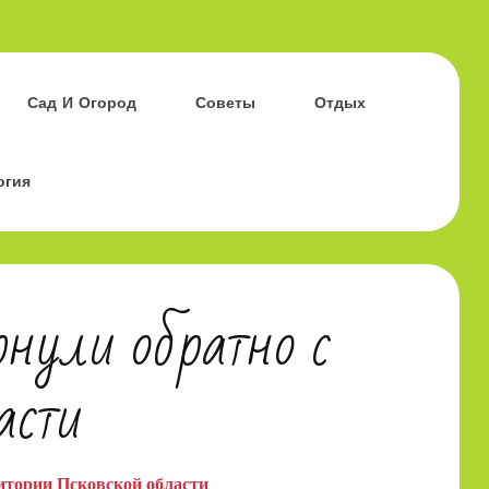
Сад И Огород
Советы
Отдых
огия
рнули обратно с
асти
ритории Псковской области