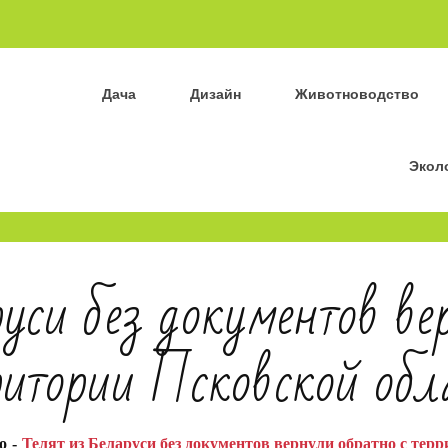
Дача
Дизайн
Животноводство
Экол
уси без документов ве
ритории Псковской обл
о
Телят из Беларуси без документов вернули обратно с тер