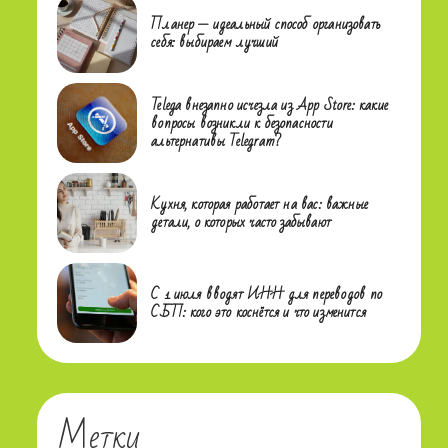
Планер — идеальный способ организовать
себя: выбираем лучший
Telega внезапно исчезла из App Store: какие
вопросы возникли к безопасности
альтернативы Telegram?
Кухня, которая работает на вас: важные
детали, о которых часто забывают
С 1 июля вводят ИНН для переводов по
СБП: кого это коснётся и что изменится
Метки