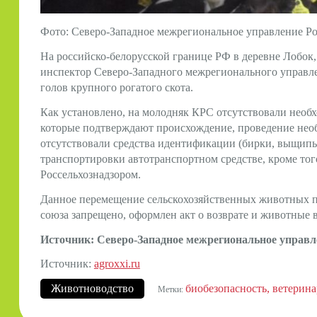
Фото: Северо-Западное межрегиональное управление Р
На российско-белорусской границе РФ в деревне Лобок
инспектор Северо-Западного межрегионального управле
голов крупного рогатого скота.
Как установлено, на молодняк КРС отсутствовали нео
которые подтверждают происхождение, проведение необ
отсутствовали средства идентификации (бирки, выщипы
транспортировки автотранспортном средстве, кроме тог
Россельхознадзором.
Данное перемещение сельскохозяйственных животных п
союза запрещено, оформлен акт о возврате и животные 
Источник:
Северо-Западное межрегиональное управл
Источник:
agroxxi.ru
Животноводство
биобезопасность
ветерина
Метки: