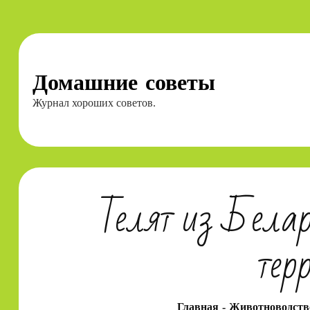
Перейти
к
содержимому
Домашние советы
Журнал хороших советов.
Телят из Белар
тер
Главная
Животноводств