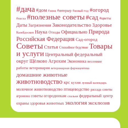
#дача
#огород
#дом
#интерьер
#зима
#новый год
#полезные советы
#сад
#цветы
#пасха
Даты
Законодательство
Здоровье
Загрязнения
Природа
Официально
Наука
Отходы
Калейдоскоп
Российская Федерация
Сад-огород
Советы
Товары
Статья
Стихийное бедствие
и услуги
Центральный федеральный
округ
Щёлково Агрохим
Экономика
весенние
работы
ветеринария
ветеринарная фармацевтика
домашние животные
животноводство
крс
кухня
лунный календарь
птицеводство
молочное животноводство
рассада
советы
советы огородникам
федеральный центр
агронома
спальня
экология
эксклюзив
охраны здоровья животных