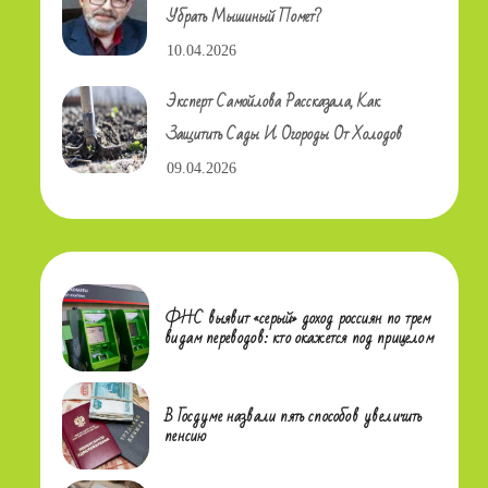
Убрать Мышиный Помет?
10.04.2026
Эксперт Самойлова Рассказала, Как
Защитить Сады И Огороды От Холодов
09.04.2026
ФНС выявит «серый» доход россиян по трем
видам переводов: кто окажется под прицелом
В Госдуме назвали пять способов увеличить
пенсию