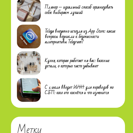
Планер — идеальный способ организовать
себя: выбираем лучший
Telega внезапно исчезла из App Store: какие
вопросы возникли к безопасности
альтернативы Telegram?
Кухня, которая работает на вас: важные
детали, о которых часто забывают
С 1 июля вводят ИНН для переводов по
СБП: кого это коснётся и что изменится
Метки