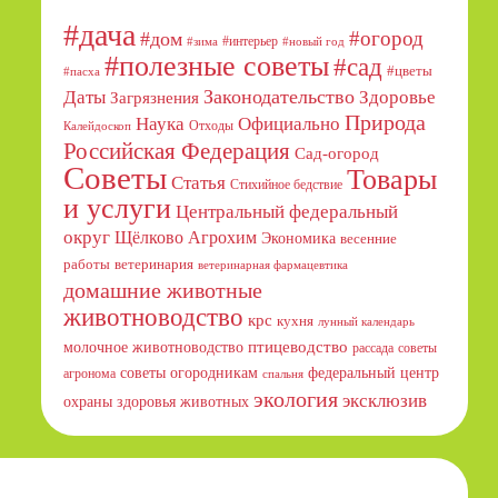
#дача
#огород
#дом
#интерьер
#зима
#новый год
#полезные советы
#сад
#цветы
#пасха
Даты
Законодательство
Здоровье
Загрязнения
Природа
Официально
Наука
Отходы
Калейдоскоп
Российская Федерация
Сад-огород
Советы
Товары
Статья
Стихийное бедствие
и услуги
Центральный федеральный
округ
Щёлково Агрохим
Экономика
весенние
работы
ветеринария
ветеринарная фармацевтика
домашние животные
животноводство
крс
кухня
лунный календарь
птицеводство
молочное животноводство
рассада
советы
советы огородникам
федеральный центр
агронома
спальня
экология
эксклюзив
охраны здоровья животных