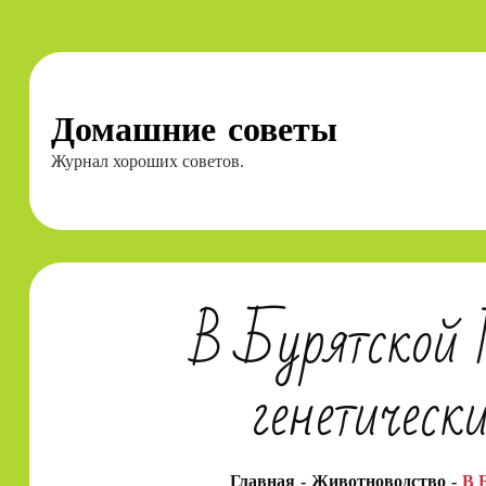
Перейти
к
содержимому
Домашние советы
Журнал хороших советов.
В Бурятской 
генетическ
Главная
Животноводство
В 