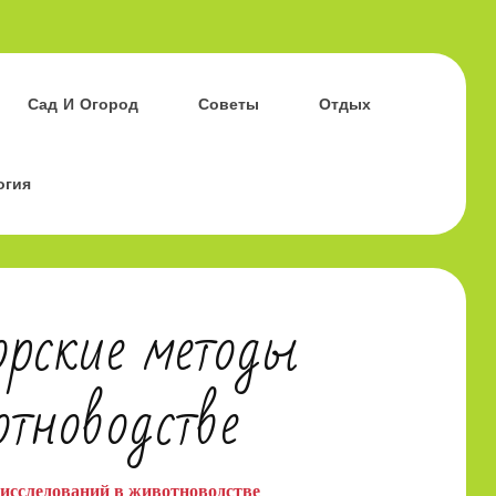
Сад И Огород
Советы
Отдых
огия
орские методы
отноводстве
 исследований в животноводстве