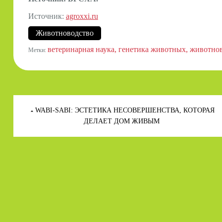
Источник:
agroxxi.ru
Животноводство
ветеринарная наука
генетика животных
животно
Метки:
Навигация
по
WABI-SABI: ЭСТЕТИКА НЕСОВЕРШЕНСТВА, КОТОРАЯ
записям
ДЕЛАЕТ ДОМ ЖИВЫМ