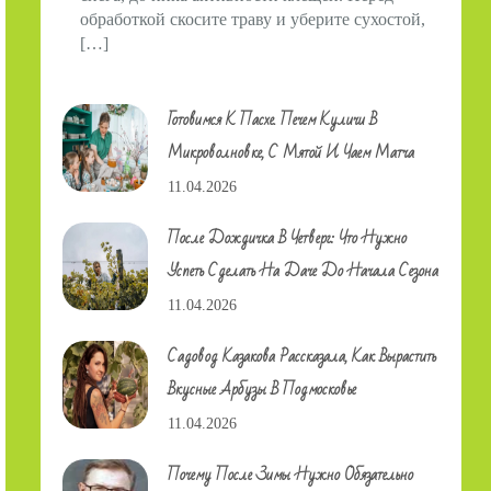
обработкой скосите траву и уберите сухостой,
[…]
Готовимся К Пасхе. Печем Куличи В
Микроволновке, С Мятой И Чаем Матча
11.04.2026
После Дождичка В Четверг: Что Нужно
Успеть Сделать На Даче До Начала Сезона
11.04.2026
Садовод Казакова Рассказала, Как Вырастить
Вкусные Арбузы В Подмосковье
11.04.2026
Почему После Зимы Нужно Обязательно