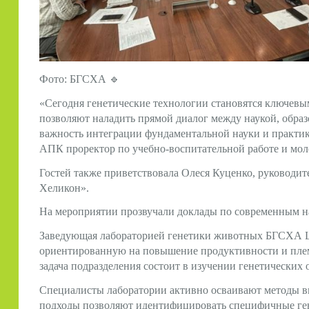
Фото: БГСХА
🔹
«Сегодня генетические технологии становятся ключевым
позволяют наладить прямой диалог между наукой, обра
важность интеграции фундаментальной науки и практи
АПК проректор по учебно-воспитательной работе и мо
Гостей также приветствовала Олеся Куценко, руково
Хеликон».
На мероприятии прозвучали доклады по современным 
Заведующая лабораторией генетики животных БГСХА Ц.
ориентированную на повышение продуктивности и плем
задача подразделения состоит в изучении генетических
Специалисты лаборатории активно осваивают методы 
подходы позволяют идентифицировать специфичные ген