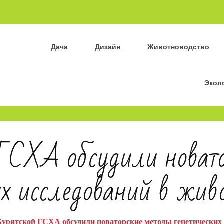
Дача
Дизайн
Животноводство
Экол
ГСХА обсудили новат
их исследований в жив
Бурятской ГСХА обсудили новаторские методы генетических