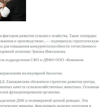
 фактором развития сельского хозяйства. Такие площадки
зованием и производством», — подчеркнула стратегическую
ки для повышения конкурентоспособности отечественного
лодежной политике Эржэна Имескенова.
дитель подразделения СФО и ДВФО ООО «Компания
направлениям молекулярной биологии.
Б. Ешижамсоева обозначила стратегию развития центра,
енных качеств сельскохозяйственных животных. Основная
 основ функционирования организма.
выделения ДНК и полимеразной цепной реакции. Эти
етические маркеры, фиксировать наличие патогенов и