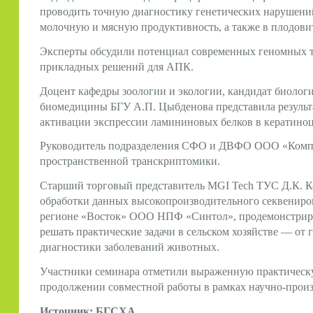
проводить точную диагностику генетических нарушений
молочную и мясную продуктивность, а также в плодовит
Эксперты обсудили потенциал современных геномных 
прикладных решений для АПК.
Доцент кафедры зоологии и экологии, кандидат биолог
биомедицины БГУ А.П. Цыбденова представила результ
активации экспрессии ламининовых белков в кератиноцит
Руководитель подразделения СФО и ДВФО ООО «Компан
пространственной транскриптомики.
Старший торговый представитель MGI Tech ТУС Д.К. К
обработки данных высокопроизводительного секвениров
регионе «Восток» ООО НПФ «Синтол», продемонстриров
решать практические задачи в сельском хозяйстве — от 
диагностики заболеваний животных.
Участники семинара отметили выраженную практическу
продолжении совместной работы в рамках научно-прои
Источник:
БГСХА
.