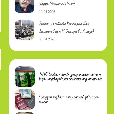
Убрать Мышиный Помет?
10.04.2026
Эксперт Самойлова Рассказала, Как
Защитить Сады И Огороды От Холодов
09.04.2026
ФНС выявит «серый» доход россиян по трем
видам переводов: кто окажется под прицелом
В Госдуме назвали пять способов увеличить
пенсию