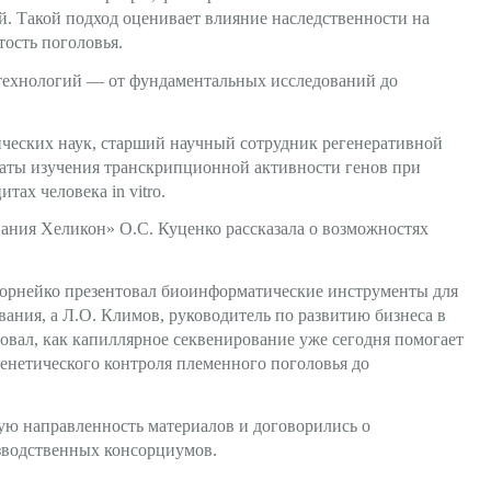
. Такой подход оценивает влияние наследственности на
ость поголовья.
технологий — от фундаментальных исследований до
ических наук, старший научный сотрудник регенеративной
аты изучения транскрипционной активности генов при
ах человека in vitro.
ия Хеликон» О.С. Куценко рассказала о возможностях
орнейко презентовал биоинформатические инструменты для
ания, а Л.О. Климов, руководитель по развитию бизнеса в
ал, как капиллярное секвенирование уже сегодня помогает
генетического контроля племенного поголовья до
ю направленность материалов и договорились о
зводственных консорциумов.