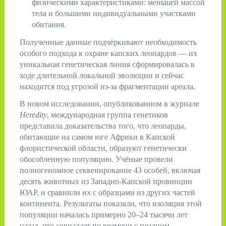
физическими характеристиками: меньшей массой
тела и большими индивидуальными участками
обитания.
Полученные данные подчёркивают необходимость
особого подхода к охране капских леопардов — их
уникальная генетическая линия сформировалась в
ходе длительной локальной эволюции и сейчас
находится под угрозой из‑за фрагментации ареала.
В новом исследовании, опубликованном в журнале
Heredity
, международная группа генетиков
представила доказательства того, что леопарды,
обитающие на самом юге Африки в Капской
флористической области, образуют генетически
обособленную популяцию. Учёные провели
полногеномное секвенирование 43 особей, включая
десять животных из Западно‑Капской провинции
ЮАР, и сравнили их с образцами из других частей
континента. Результаты показали, что изоляция этой
популяции началась примерно 20–24 тысячи лет
назад, что совпадает по времени с поздним