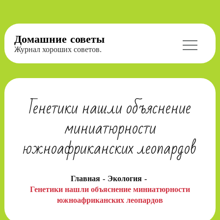
Перейти
Домашние советы
к
Журнал хороших советов.
содержимому
Генетики нашли объяснение
миниатюрности
южноафриканских леопардов
Главная
Экология
Генетики нашли объяснение миниатюрности
южноафриканских леопардов