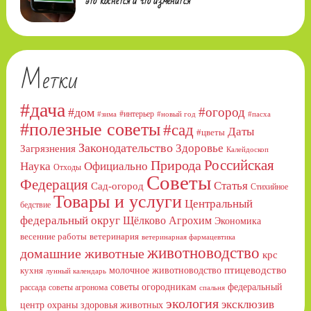
это коснётся и что изменится
Метки
#дача
#огород
#дом
#интерьер
#зима
#новый год
#пасха
#полезные советы
#сад
Даты
#цветы
Законодательство
Здоровье
Загрязнения
Калейдоскоп
Российская
Природа
Официально
Наука
Отходы
Советы
Федерация
Статья
Сад-огород
Стихийное
Товары и услуги
Центральный
бедствие
федеральный округ
Щёлково Агрохим
Экономика
весенние работы
ветеринария
ветеринарная фармацевтика
животноводство
домашние животные
крс
птицеводство
молочное животноводство
кухня
лунный календарь
советы огородникам
федеральный
рассада
советы агронома
спальня
экология
эксклюзив
центр охраны здоровья животных