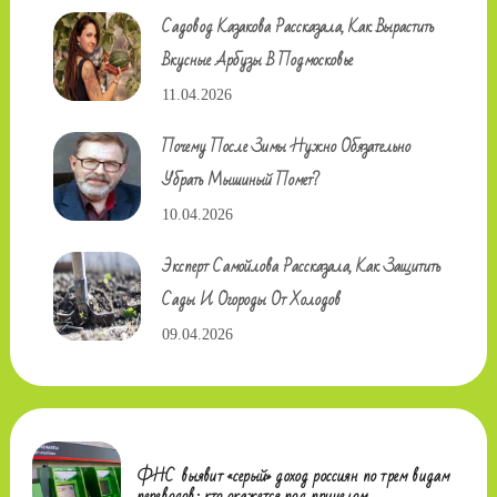
Садовод Казакова Рассказала, Как Вырастить
Вкусные Арбузы В Подмосковье
11.04.2026
Почему После Зимы Нужно Обязательно
Убрать Мышиный Помет?
10.04.2026
Эксперт Самойлова Рассказала, Как Защитить
Сады И Огороды От Холодов
09.04.2026
ФНС выявит «серый» доход россиян по трем видам
переводов: кто окажется под прицелом