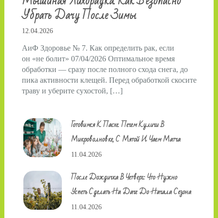
Мышиная Лихорадка. Как Безопасно
Убрать Дачу После Зимы
12.04.2026
АиФ Здоровье № 7. Как определить рак, если
он «не болит» 07/04/2026 Оптимальное время
обработки — сразу после полного схода снега, до
пика активности клещей. Перед обработкой скосите
траву и уберите сухостой, […]
Готовимся К Пасхе. Печем Куличи В
Микроволновке, С Мятой И Чаем Матча
11.04.2026
После Дождичка В Четверг: Что Нужно
Успеть Сделать На Даче До Начала Сезона
11.04.2026