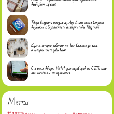
выбираем лучший
Telega внезапно исчезла из App Store: какие вопросы
возникли к безопасности альтернативы Telegram?
Кухня, которая работает на вас: важные детали,
о которых часто забывают
С 1 июля вводят ИНН для переводов по СБП: кого
это коснётся и что изменится
Метки
#дача
#огород
#дом