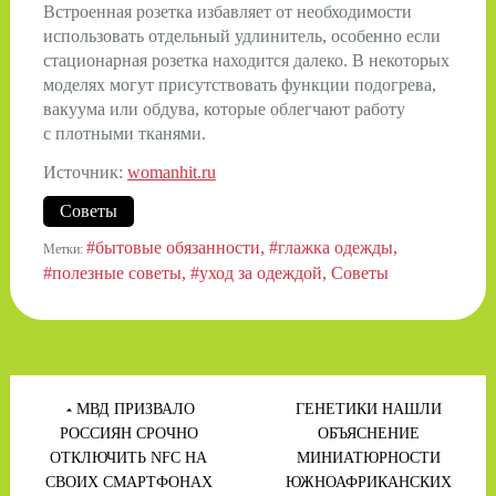
Встроенная розетка избавляет от необходимости
использовать отдельный удлинитель, особенно если
стационарная розетка находится далеко. В некоторых
моделях могут присутствовать функции подогрева,
вакуума или обдува, которые облегчают работу
с плотными тканями.
Источник:
womanhit.ru
Советы
#бытовые обязанности
#глажка одежды
Метки:
#полезные советы
#уход за одеждой
Советы
Навигация
по
МВД ПРИЗВАЛО
ГЕНЕТИКИ НАШЛИ
записям
РОССИЯН СРОЧНО
ОБЪЯСНЕНИЕ
ОТКЛЮЧИТЬ NFC НА
МИНИАТЮРНОСТИ
СВОИХ СМАРТФОНАХ
ЮЖНОАФРИКАНСКИХ