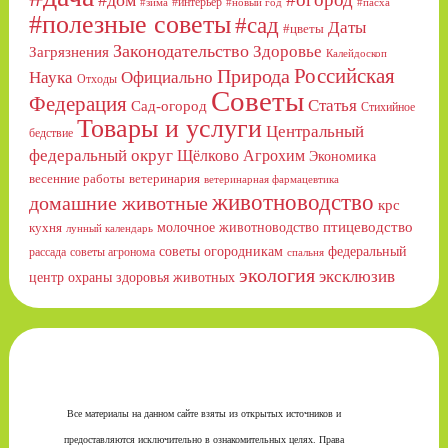
#интерьер
#зима
#новый год
#пасха
#полезные советы
#сад
Даты
#цветы
Законодательство
Здоровье
Загрязнения
Калейдоскоп
Российская
Природа
Официально
Наука
Отходы
Советы
Федерация
Статья
Сад-огород
Стихийное
Товары и услуги
Центральный
бедствие
федеральный округ
Щёлково Агрохим
Экономика
весенние работы
ветеринария
ветеринарная фармацевтика
животноводство
домашние животные
крс
птицеводство
молочное животноводство
кухня
лунный календарь
советы огородникам
федеральный
рассада
советы агронома
спальня
экология
эксклюзив
центр охраны здоровья животных
Все материалы на данном сайте взяты из открытых источников и
предоставляются исключительно в ознакомительных целях. Права