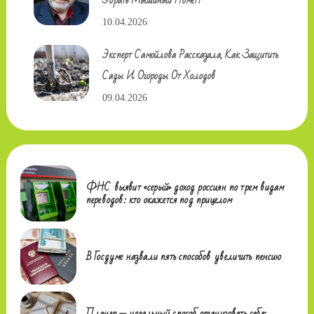
10.04.2026
Эксперт Самойлова Рассказала, Как Защитить
Сады И Огороды От Холодов
09.04.2026
ФНС выявит «серый» доход россиян по трем видам
переводов: кто окажется под прицелом
В Госдуме назвали пять способов увеличить пенсию
Планер — идеальный способ организовать себя: