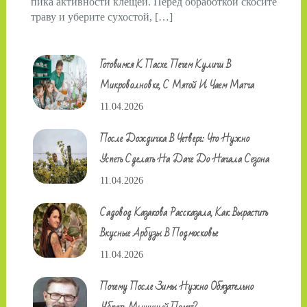
пика активности клещей. Перед обработкой скосите
траву и уберите сухостой, […]
Готовимся К Пасхе. Печем Куличи В
Микроволновке, С Мятой И Чаем Матча
11.04.2026
После Дождичка В Четверг: Что Нужно
Успеть Сделать На Даче До Начала Сезона
11.04.2026
Садовод Казакова Рассказала, Как Вырастить
Вкусные Арбузы В Подмосковье
11.04.2026
Почему После Зимы Нужно Обязательно
Убрать Мышиный Помет?