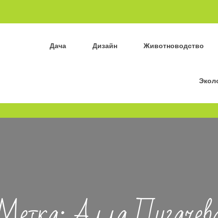
Дача
Дизайн
Животноводство
Экол
Метка:
Алла Пугачев