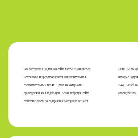
Все материалы на данном сайте взяты из открытых
Если Вы обнар
источников и предоставляются исключительно в
которые наруш
ознакомительных целях. Права на материалы
Вам, Вашей ко
принадлежат их владельцам. Администрация сайта
сообщите нам.
ответственности за содержание материала не несет.