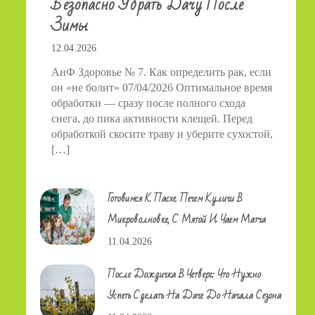
Безопасно Убрать Дачу После
Зимы
12.04.2026
АиФ Здоровье № 7. Как определить рак, если
он «не болит» 07/04/2026 Оптимальное время
обработки — сразу после полного схода
снега, до пика активности клещей. Перед
обработкой скосите траву и уберите сухостой,
[…]
Готовимся К Пасхе. Печем Куличи В
Микроволновке, С Мятой И Чаем Матча
11.04.2026
После Дождичка В Четверг: Что Нужно
Успеть Сделать На Даче До Начала Сезона