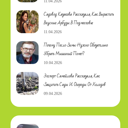
11.04.2026
Садовод Казакова Рассказала, Как Вырастить
Вкусные Арбузы В Подмосковье
11.04.2026
Почему После Зимы Нужно Обязательно
Убрать Мышиный Помет?
10.04.2026
Эксперт Самойлова Рассказала, Как
Защитить Сады И Огороды От Холодов
09.04.2026