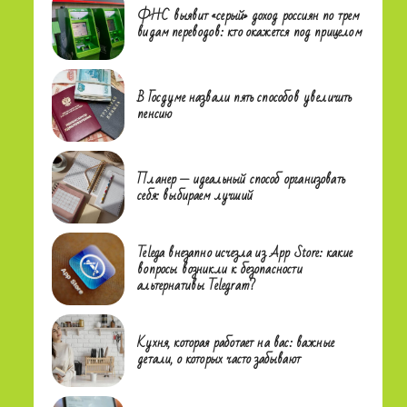
ФНС выявит «серый» доход россиян по трем
видам переводов: кто окажется под прицелом
В Госдуме назвали пять способов увеличить
пенсию
Планер — идеальный способ организовать
себя: выбираем лучший
Telega внезапно исчезла из App Store: какие
вопросы возникли к безопасности
альтернативы Telegram?
Кухня, которая работает на вас: важные
детали, о которых часто забывают