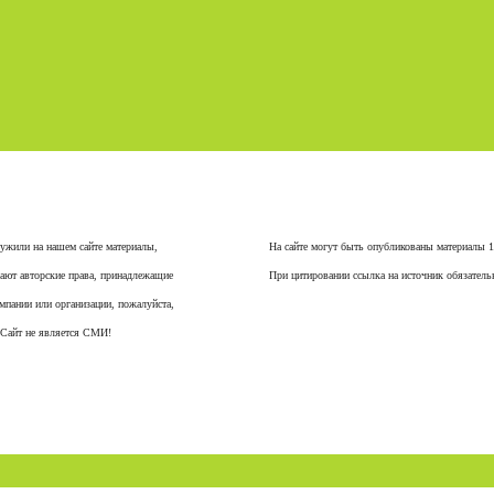
ужили на нашем сайте материалы,
На сайте могут быть опубликованы материалы 
ают авторские права, принадлежащие
При цитировании ссылка на источник обязатель
мпании или организации, пожалуйста,
 Сайт не является СМИ!