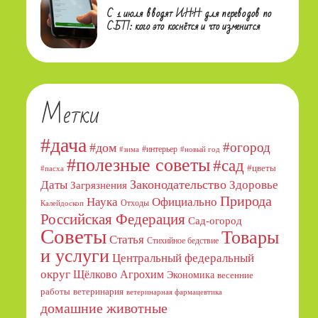
С 1 июля вводят ИНН для переводов по
СБП: кого это коснётся и что изменится
Метки
#дача
#огород
#дом
#интерьер
#зима
#новый год
#полезные советы
#сад
#цветы
#пасха
Даты
Законодательство
Здоровье
Загрязнения
Природа
Официально
Наука
Отходы
Калейдоскоп
Российская Федерация
Сад-огород
Советы
Товары
Статья
Стихийное бедствие
и услуги
Центральный федеральный
округ
Щёлково Агрохим
Экономика
весенние
работы
ветеринария
ветеринарная фармацевтика
домашние животные