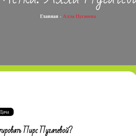
Главная
Алла Пугачева
Дача
ировать Пирс Пугачевой?