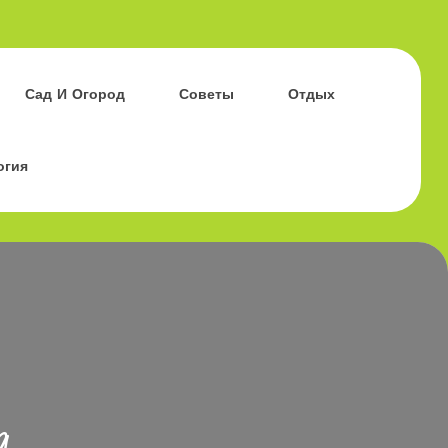
Сад И Огород
Советы
Отдых
огия
а