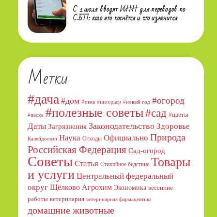
С 1 июля вводят ИНН для переводов по
СБП: кого это коснётся и что изменится
Метки
#дача
#огород
#дом
#интерьер
#зима
#новый год
#полезные советы
#сад
#цветы
#пасха
Даты
Законодательство
Здоровье
Загрязнения
Природа
Официально
Наука
Отходы
Калейдоскоп
Российская Федерация
Сад-огород
Советы
Товары
Статья
Стихийное бедствие
и услуги
Центральный федеральный
округ
Щёлково Агрохим
Экономика
весенние
работы
ветеринария
ветеринарная фармацевтика
домашние животные