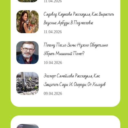
11.04.2026
Садовод Казакова Рассказала, Как Вырастить
Вкусные Арбузы В Подмосковье
11.04.2026
Почему После Зимы Нужно Обязательно
Убрать Мышиный Помет?
10.04.2026
Эксперт Самойлова Рассказала, Как
Защитить Сады И Огороды От Холодов
09.04.2026