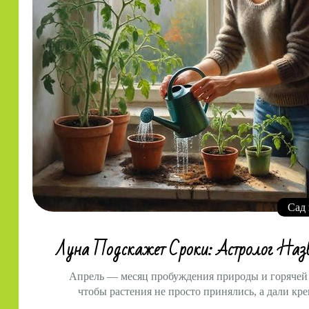
Сад 
Луна Подскажет Сроки: Астролог Наз
Апрель — месяц пробуждения природы и горячей 
чтобы растения не просто принялись, а дали кр