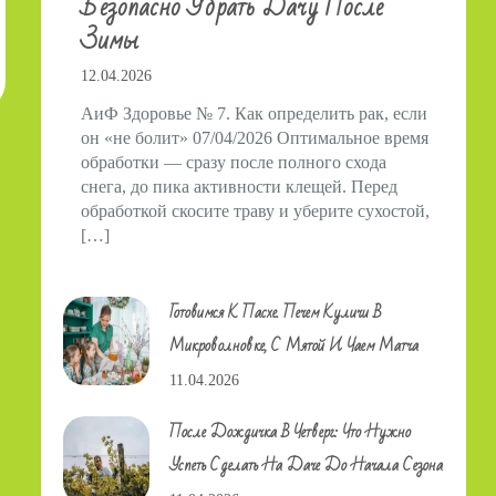
Безопасно Убрать Дачу После
Зимы
12.04.2026
АиФ Здоровье № 7. Как определить рак, если
он «не болит» 07/04/2026 Оптимальное время
обработки — сразу после полного схода
снега, до пика активности клещей. Перед
обработкой скосите траву и уберите сухостой,
[…]
Готовимся К Пасхе. Печем Куличи В
Микроволновке, С Мятой И Чаем Матча
11.04.2026
После Дождичка В Четверг: Что Нужно
Успеть Сделать На Даче До Начала Сезона