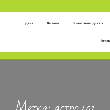
Дача
Дизайн
Животноводство
Экол
Метка:
астролог