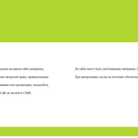
ужили на нашем сайте материалы,
На сайте могут быть опубликованы материалы 
ают авторские права, принадлежащие
При цитировании ссылка на источник обязатель
мпании или организации, пожалуйста,
 Сайт не является СМИ!