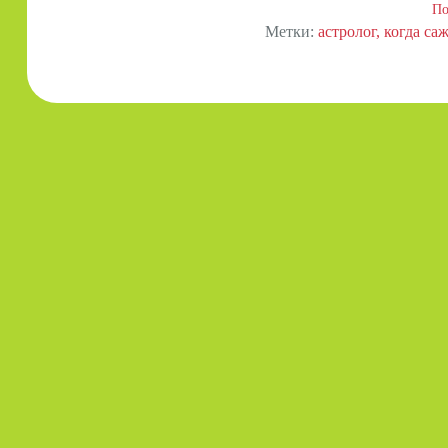
По
Метки:
астролог
когда саж