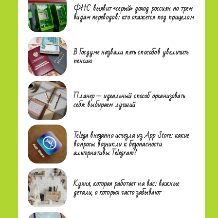
ФНС выявит «серый» доход россиян по трем
видам переводов: кто окажется под прицелом
В Госдуме назвали пять способов увеличить
пенсию
Планер — идеальный способ организовать
себя: выбираем лучший
Telega внезапно исчезла из App Store: какие
вопросы возникли к безопасности
альтернативы Telegram?
Кухня, которая работает на вас: важные
детали, о которых часто забывают