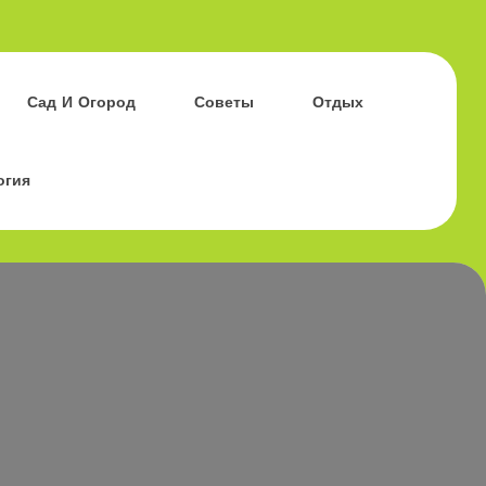
Сад И Огород
Советы
Отдых
огия