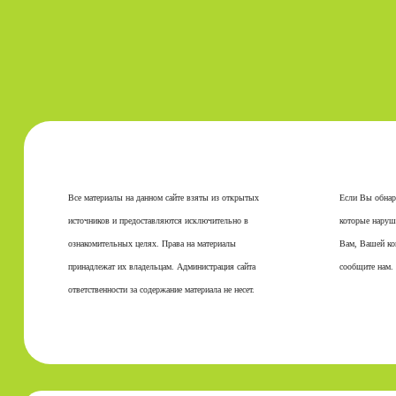
Все материалы на данном сайте взяты из открытых
Если Вы обнар
источников и предоставляются исключительно в
которые наруш
ознакомительных целях. Права на материалы
Вам, Вашей ко
принадлежат их владельцам. Администрация сайта
сообщите нам.
ответственности за содержание материала не несет.