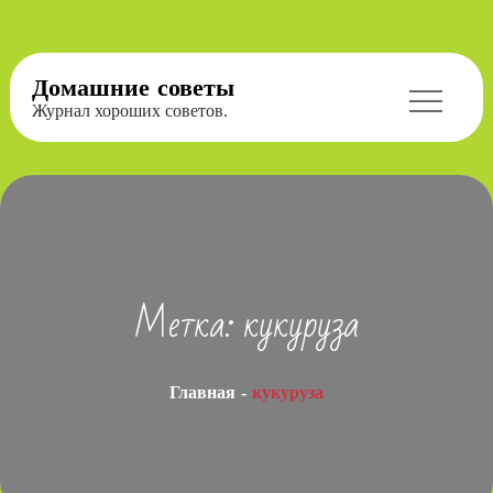
Перейти
Домашние советы
к
Журнал хороших советов.
содержимому
Метка:
кукуруза
Главная
кукуруза