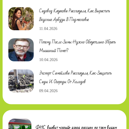
Садовод Казакова Рассказала, Как Вырастить
Вкусные Арбузы В Подмосковье
11.04.2026
Почему После Зимы Нужно Обязательно Убрать
Мышиный Помет?
10.04.2026
Эксперт Самойлова Рассказала, Как Защитить
Сады И Огороды От Холодов
09.04.2026
ФНС выявит «серый» доход россиян по трем видам