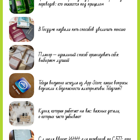
переводов: кто окажется под прицелом
В Госдуме назвали пять способов увеличить пенсию
Планер — идеальный способ организовать себя:
выбираем лучший
Telega внезапно исчезла из App Store: какие вопросы
возникли к безопасности альтернативы Telegram?
Кухня, которая работает на вас: важные детали,
о которых часто забывают
С 1 июля вводят ИНН для переводов по СБП: кого