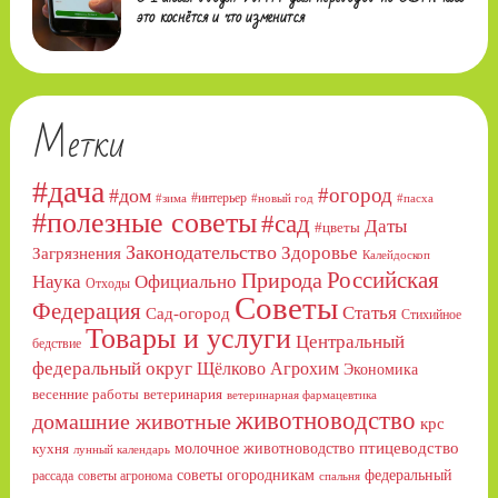
это коснётся и что изменится
Метки
#дача
#огород
#дом
#интерьер
#зима
#новый год
#пасха
#полезные советы
#сад
Даты
#цветы
Законодательство
Здоровье
Загрязнения
Калейдоскоп
Российская
Природа
Официально
Наука
Отходы
Советы
Федерация
Статья
Сад-огород
Стихийное
Товары и услуги
Центральный
бедствие
федеральный округ
Щёлково Агрохим
Экономика
весенние работы
ветеринария
ветеринарная фармацевтика
животноводство
домашние животные
крс
птицеводство
молочное животноводство
кухня
лунный календарь
советы огородникам
федеральный
рассада
советы агронома
спальня