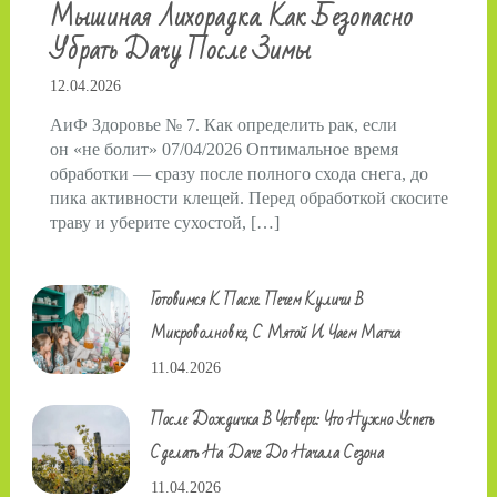
Мышиная Лихорадка. Как Безопасно
Убрать Дачу После Зимы
12.04.2026
АиФ Здоровье № 7. Как определить рак, если
он «не болит» 07/04/2026 Оптимальное время
обработки — сразу после полного схода снега, до
пика активности клещей. Перед обработкой скосите
траву и уберите сухостой, […]
Готовимся К Пасхе. Печем Куличи В
Микроволновке, С Мятой И Чаем Матча
11.04.2026
После Дождичка В Четверг: Что Нужно Успеть
Сделать На Даче До Начала Сезона
11.04.2026