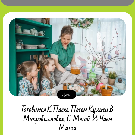
Дача
Готовимся К Пасхе. Печем Куличи В
Микроволновке, С Мятой И Чаем
Матча