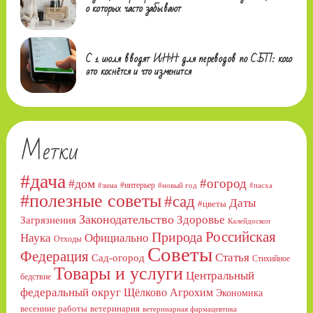
о которых часто забывают
С 1 июля вводят ИНН для переводов по СБП: кого
это коснётся и что изменится
Метки
#дача
#огород
#дом
#интерьер
#зима
#новый год
#пасха
#полезные советы
#сад
Даты
#цветы
Законодательство
Здоровье
Загрязнения
Калейдоскоп
Российская
Природа
Официально
Наука
Отходы
Советы
Федерация
Статья
Сад-огород
Стихийное
Товары и услуги
Центральный
бедствие
федеральный округ
Щёлково Агрохим
Экономика
весенние работы
ветеринария
ветеринарная фармацевтика