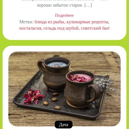
хорошо забытое старое. […]
Подробнее
Метки:
блюда из рыбы
кулинарные рецепты
ностальгия
сельдь под шубой
советский быт
Дача