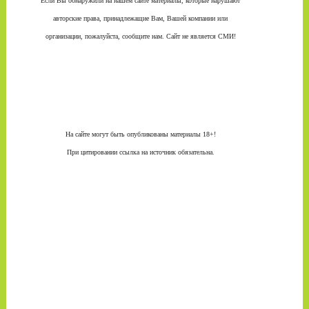
Если Вы обнаружили на нашем сайте материалы, которые нарушают
авторские права, принадлежащие Вам, Вашей компании или
организации, пожалуйста, сообщите нам. Сайт не является СМИ!
На сайте могут быть опубликованы материалы 18+!
При цитировании ссылка на источник обязательна.