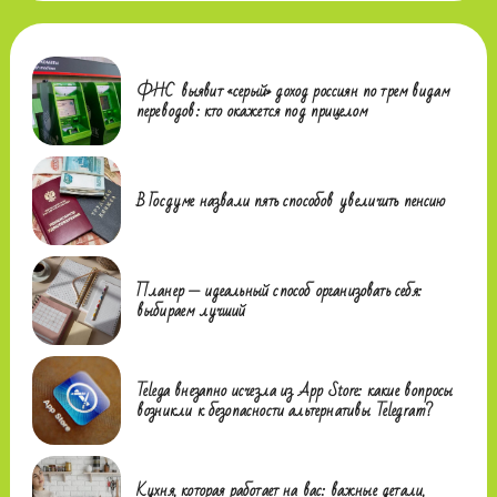
ФНС выявит «серый» доход россиян по трем видам
переводов: кто окажется под прицелом
В Госдуме назвали пять способов увеличить пенсию
Планер — идеальный способ организовать себя:
выбираем лучший
Telega внезапно исчезла из App Store: какие вопросы
возникли к безопасности альтернативы Telegram?
Кухня, которая работает на вас: важные детали,