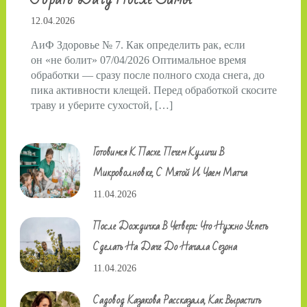
12.04.2026
АиФ Здоровье № 7. Как определить рак, если
он «не болит» 07/04/2026 Оптимальное время
обработки — сразу после полного схода снега, до
пика активности клещей. Перед обработкой скосите
траву и уберите сухостой, […]
Готовимся К Пасхе. Печем Куличи В
Микроволновке, С Мятой И Чаем Матча
11.04.2026
После Дождичка В Четверг: Что Нужно Успеть
Сделать На Даче До Начала Сезона
11.04.2026
Садовод Казакова Рассказала, Как Вырастить