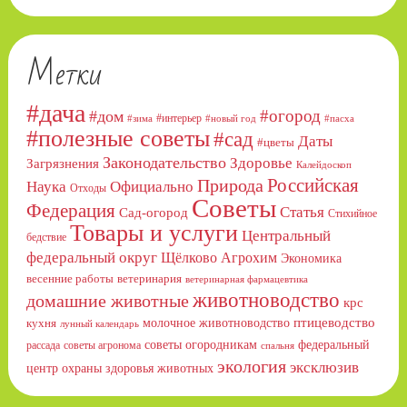
Метки
#дача
#огород
#дом
#интерьер
#зима
#новый год
#пасха
#полезные советы
#сад
Даты
#цветы
Законодательство
Здоровье
Загрязнения
Калейдоскоп
Российская
Природа
Официально
Наука
Отходы
Советы
Федерация
Статья
Сад-огород
Стихийное
Товары и услуги
Центральный
бедствие
федеральный округ
Щёлково Агрохим
Экономика
весенние работы
ветеринария
ветеринарная фармацевтика
животноводство
домашние животные
крс
птицеводство
молочное животноводство
кухня
лунный календарь
советы огородникам
федеральный
рассада
советы агронома
спальня
экология
эксклюзив
центр охраны здоровья животных