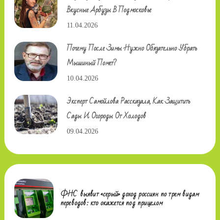
Вкусные Арбузы В Подмосковье
11.04.2026
Почему После Зимы Нужно Обязательно Убрать
Мышиный Помет?
10.04.2026
Эксперт Самойлова Рассказала, Как Защитить
Сады И Огороды От Холодов
09.04.2026
ФНС выявит «серый» доход россиян по трем видам
переводов: кто окажется под прицелом