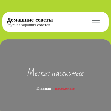
Перейти
Домашние советы
к
Журнал хороших советов.
содержимому
Метка:
насекомые
Главная
насекомые