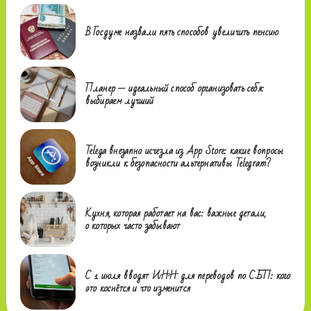
В Госдуме назвали пять способов увеличить пенсию
Планер — идеальный способ организовать себя:
выбираем лучший
Telega внезапно исчезла из App Store: какие вопросы
возникли к безопасности альтернативы Telegram?
Кухня, которая работает на вас: важные детали,
о которых часто забывают
С 1 июля вводят ИНН для переводов по СБП: кого
это коснётся и что изменится