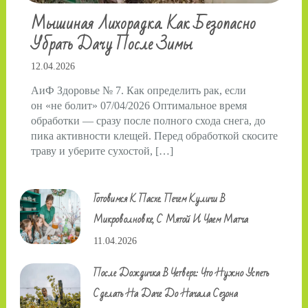
Мышиная Лихорадка. Как Безопасно
Убрать Дачу После Зимы
12.04.2026
АиФ Здоровье № 7. Как определить рак, если
он «не болит» 07/04/2026 Оптимальное время
обработки — сразу после полного схода снега, до
пика активности клещей. Перед обработкой скосите
траву и уберите сухостой, […]
Готовимся К Пасхе. Печем Куличи В
Микроволновке, С Мятой И Чаем Матча
11.04.2026
После Дождичка В Четверг: Что Нужно Успеть
Сделать На Даче До Начала Сезона