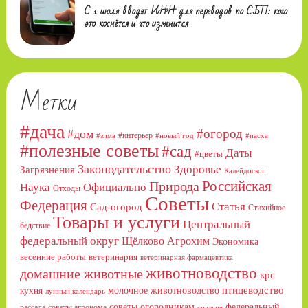
С 1 июля вводят ИНН для переводов по СБП: кого
это коснётся и что изменится
Метки
#дача
#огород
#дом
#интерьер
#зима
#новый год
#пасха
#полезные советы
#сад
Даты
#цветы
Законодательство
Здоровье
Загрязнения
Калейдоскоп
Российская
Природа
Официально
Наука
Отходы
Советы
Федерация
Статья
Сад-огород
Стихийное
Товары и услуги
Центральный
бедствие
федеральный округ
Щёлково Агрохим
Экономика
весенние работы
ветеринария
ветеринарная фармацевтика
животноводство
домашние животные
крс
птицеводство
молочное животноводство
кухня
лунный календарь
советы огородникам
федеральный
рассада
советы агронома
спальня