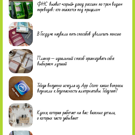
ФНС выявит «серый» доход россиян по трем видам
переводов: кто окажется под прицелом
В Госдуме назвали пять способов увеличить пенсию
Планер — идеальный способ организовать себя:
выбираем лучший
Telega внезапно исчезла из App Store: какие вопросы
возникли к безопасности альтернативы Telegram?
Кухня, которая работает на вас: важные детали,
о которых часто забывают