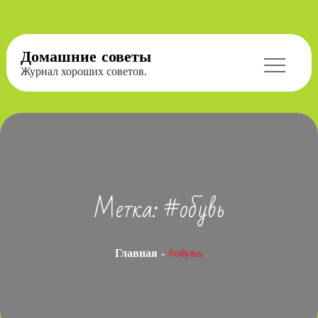
Перейти
Домашние советы
к
Журнал хороших советов.
содержимому
Метка:
#обувь
Главная
#обувь