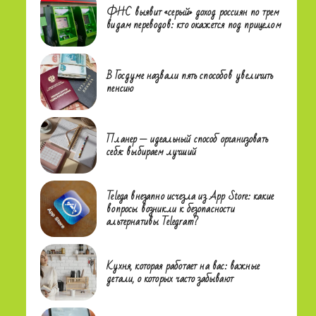
ФНС выявит «серый» доход россиян по трем
видам переводов: кто окажется под прицелом
В Госдуме назвали пять способов увеличить
пенсию
Планер — идеальный способ организовать
себя: выбираем лучший
Telega внезапно исчезла из App Store: какие
вопросы возникли к безопасности
альтернативы Telegram?
Кухня, которая работает на вас: важные
детали, о которых часто забывают