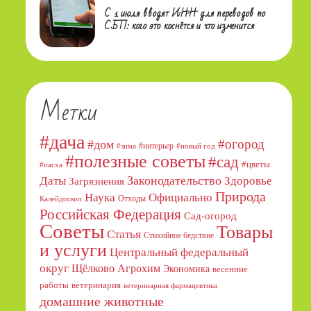
С 1 июля вводят ИНН для переводов по
СБП: кого это коснётся и что изменится
Метки
#дача
#огород
#дом
#интерьер
#зима
#новый год
#полезные советы
#сад
#цветы
#пасха
Даты
Законодательство
Здоровье
Загрязнения
Природа
Официально
Наука
Отходы
Калейдоскоп
Российская Федерация
Сад-огород
Советы
Товары
Статья
Стихийное бедствие
и услуги
Центральный федеральный
округ
Щёлково Агрохим
Экономика
весенние
работы
ветеринария
ветеринарная фармацевтика
домашние животные