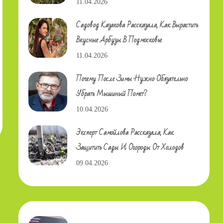
11.04.2026
Садовод Казакова Рассказала, Как Вырастить
Вкусные Арбузы В Подмосковье
11.04.2026
Почему После Зимы Нужно Обязательно
Убрать Мышиный Помет?
10.04.2026
Эксперт Самойлова Рассказала, Как
Защитить Сады И Огороды От Холодов
09.04.2026