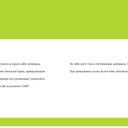
ужили на нашем сайте материалы,
На сайте могут быть опубликованы материалы 
ают авторские права, принадлежащие
При цитировании ссылка на источник обязатель
мпании или организации, пожалуйста,
 Сайт не является СМИ!