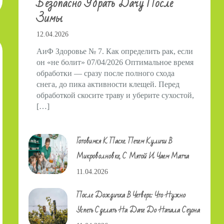
Безопасно Убрать Дачу После
Зимы
12.04.2026
АиФ Здоровье № 7. Как определить рак, если
он «не болит» 07/04/2026 Оптимальное время
обработки — сразу после полного схода
снега, до пика активности клещей. Перед
обработкой скосите траву и уберите сухостой,
[…]
Готовимся К Пасхе. Печем Куличи В
Микроволновке, С Мятой И Чаем Матча
11.04.2026
После Дождичка В Четверг: Что Нужно
Успеть Сделать На Даче До Начала Сезона