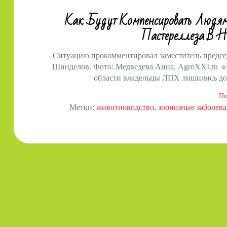
Как Будут Компенсировать Людя
Пастереллеза В Н
Ситуацию прокомментировал заместитель предсе
Шинделов. Фото: Медведева Анна, AgroXXI.ru 
области владельцы ЛПХ лишились дом
По
Метки:
животноводство
зоонозные заболев