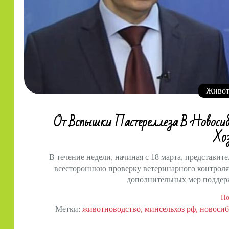
Живот
От Вспышки Пастереллеза В Новоси
Хо
В течение недели, начиная с 18 марта, представи
всестороннюю проверку ветеринарного контроля 
дополнительных мер поддер
По
Метки:
животноводство
минсельхоз рф
новосиб