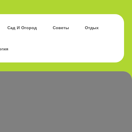
Сад И Огород
Советы
Отдых
огия