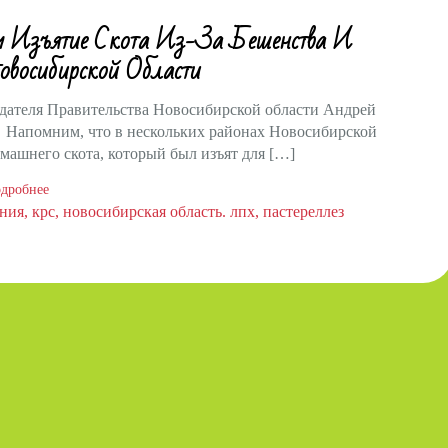
м Изъятие Скота Из-За Бешенства И
овосибирской Области
дателя Правительства Новосибирской области Андрей
 Напомним, что в нескольких районах Новосибирской
ашнего скота, который был изъят для […]
дробнее
ания
крс
новосибирская область. лпх
пастереллез