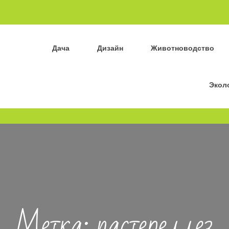
Дача
Дизайн
Животноводство
Экол
Метка:
пастереллез