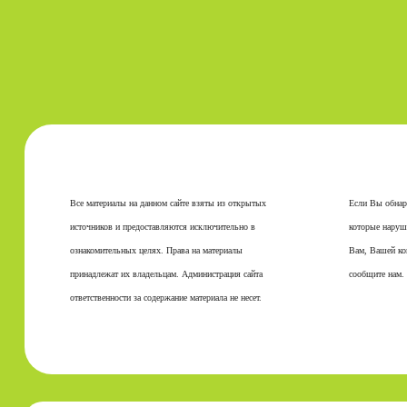
Все материалы на данном сайте взяты из открытых
Если Вы обнар
источников и предоставляются исключительно в
которые наруш
ознакомительных целях. Права на материалы
Вам, Вашей ко
принадлежат их владельцам. Администрация сайта
сообщите нам.
ответственности за содержание материала не несет.