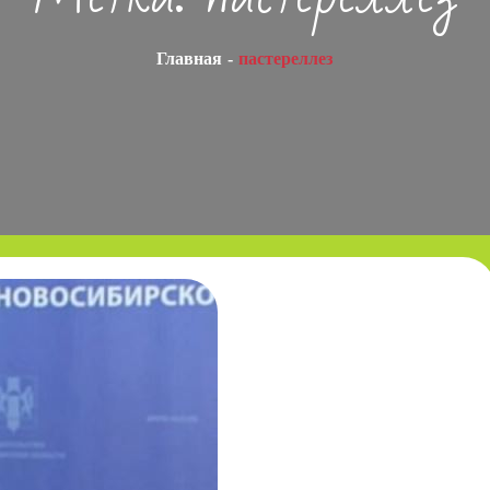
Главная
пастереллез