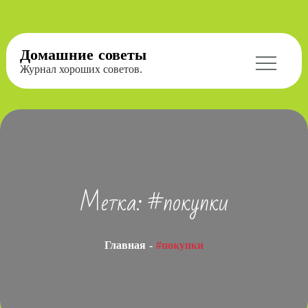
Перейти
Домашние советы
к
Журнал хороших советов.
содержимому
Метка:
#покупки
Главная
#покупки