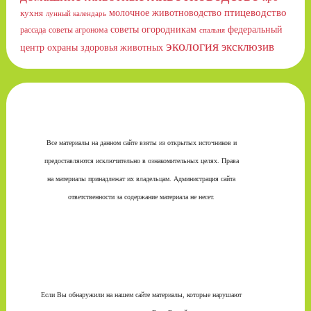
птицеводство
молочное животноводство
кухня
лунный календарь
советы огородникам
федеральный
рассада
советы агронома
спальня
экология
эксклюзив
центр охраны здоровья животных
Все материалы на данном сайте взяты из открытых источников и
предоставляются исключительно в ознакомительных целях. Права
на материалы принадлежат их владельцам. Администрация сайта
ответственности за содержание материала не несет.
Если Вы обнаружили на нашем сайте материалы, которые нарушают