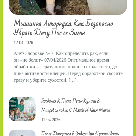
Мышиная Лихорадка. Как Безопасно
Убрать Дачу После Зимы
12.04.2026
АиФ Здоровье № 7. Как определить рак, если
он «не болит» 07/04/2026 Оптимальное время
обработки — сразу после полного схода снега, до
пика активности клещей. Перед обработкой скосите
траву и уберите сухостой, […]
Готовимся К Пасхе. Печем Куличи В
Микроволновке, С Мятой И Чаем Матча
11.04.2026
После Дождичка В Четверг: Что Нужно Успеть