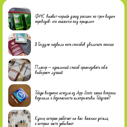
ФНС выявит «серый» доход россиян по трем видам
переводов: кто окажется под прицелом
В Госдуме назвали пять способов увеличить пенсию
Планер — идеальный способ организовать себя:
выбираем лучший
Telega внезапно исчезла из App Store: какие вопросы
возникли к безопасности альтернативы Telegram?
Кухня, которая работает на вас: важные детали,
о которых часто забывают