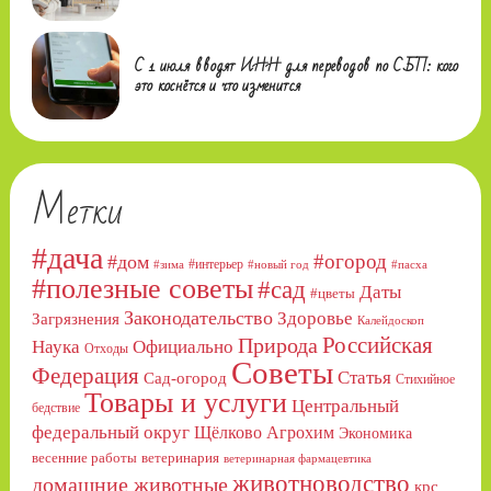
С 1 июля вводят ИНН для переводов по СБП: кого
это коснётся и что изменится
Метки
#дача
#огород
#дом
#интерьер
#зима
#новый год
#пасха
#полезные советы
#сад
Даты
#цветы
Законодательство
Здоровье
Загрязнения
Калейдоскоп
Российская
Природа
Официально
Наука
Отходы
Советы
Федерация
Статья
Сад-огород
Стихийное
Товары и услуги
Центральный
бедствие
федеральный округ
Щёлково Агрохим
Экономика
весенние работы
ветеринария
ветеринарная фармацевтика
животноводство
домашние животные
крс