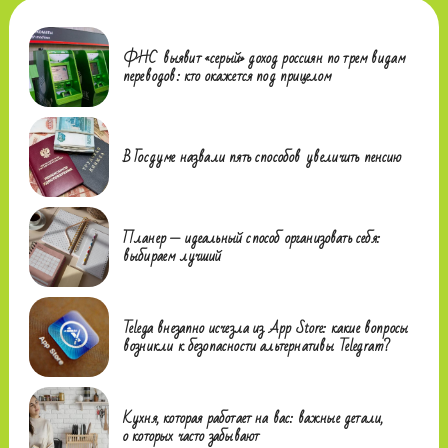
ФНС выявит «серый» доход россиян по трем видам
переводов: кто окажется под прицелом
В Госдуме назвали пять способов увеличить пенсию
Планер — идеальный способ организовать себя:
выбираем лучший
Telega внезапно исчезла из App Store: какие вопросы
возникли к безопасности альтернативы Telegram?
Кухня, которая работает на вас: важные детали,
о которых часто забывают