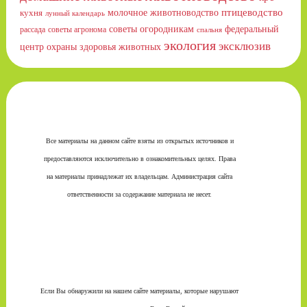
птицеводство
молочное животноводство
кухня
лунный календарь
советы огородникам
федеральный
рассада
советы агронома
спальня
экология
эксклюзив
центр охраны здоровья животных
Все материалы на данном сайте взяты из открытых источников и
предоставляются исключительно в ознакомительных целях. Права
на материалы принадлежат их владельцам. Администрация сайта
ответственности за содержание материала не несет.
Если Вы обнаружили на нашем сайте материалы, которые нарушают