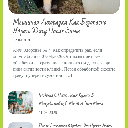
Мышиная Лихорадка. Как Безопасно
Убрать Дачу После Зимы
12.04.2026
АиФ Здоровье № 7. Как определить рак, если
он «не болит» 07/04/2026 Оптимальное время
обработки — сразу после полного схода снега, до
пика активности клещей. Перед обработкой скосите
траву и уберите сухостой, […]
Готовимся К Пасхе. Печем Куличи В
Микроволновке, С Мятой И Чаем Матча
11.04.2026
После Дождичка В Четверг: Что Нужно Успеть