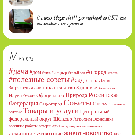
С 1 июля вводят ИНН для переводов по СБП: кого
это коснётся и что изменится
Метки
#дача
#огород
#дом
#интерьер
#зима
#новый год
#пасха
#полезные советы
#сад
Даты
#цветы
Законодательство
Здоровье
Загрязнения
Калейдоскоп
Российская
Природа
Официально
Наука
Отходы
Советы
Федерация
Статья
Сад-огород
Стихийное
Товары и услуги
Центральный
бедствие
федеральный округ
Щёлково Агрохим
Экономика
весенние работы
ветеринария
ветеринарная фармацевтика
животноводство
домашние животные
крс