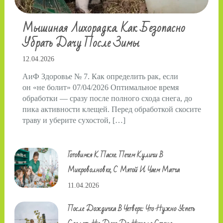
Мышиная Лихорадка. Как Безопасно
Убрать Дачу После Зимы
12.04.2026
АиФ Здоровье № 7. Как определить рак, если
он «не болит» 07/04/2026 Оптимальное время
обработки — сразу после полного схода снега, до
пика активности клещей. Перед обработкой скосите
траву и уберите сухостой, […]
Готовимся К Пасхе. Печем Куличи В
Микроволновке, С Мятой И Чаем Матча
11.04.2026
После Дождичка В Четверг: Что Нужно Успеть