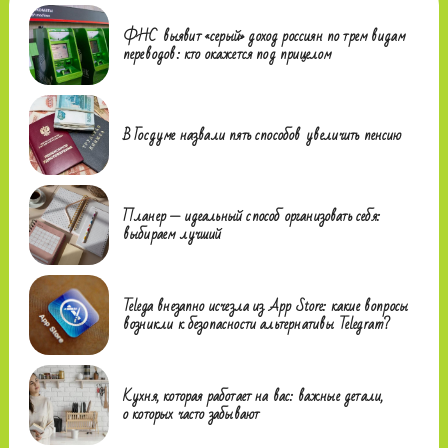
ФНС выявит «серый» доход россиян по трем видам
переводов: кто окажется под прицелом
В Госдуме назвали пять способов увеличить пенсию
Планер — идеальный способ организовать себя:
выбираем лучший
Telega внезапно исчезла из App Store: какие вопросы
возникли к безопасности альтернативы Telegram?
Кухня, которая работает на вас: важные детали,
о которых часто забывают