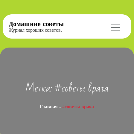
Перейти
Домашние советы
к
Журнал хороших советов.
содержимому
Метка:
#советы врача
Главная
#советы врача