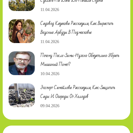
Сделать На Даче До Начала Сезона
11.04.2026
Садовод Казакова Рассказала, Как Вырастить
Вкусные Арбузы В Подмосковье
11.04.2026
Почему После Зимы Нужно Обязательно Убрать
Мышиный Помет?
10.04.2026
Эксперт Самойлова Рассказала, Как Защитить
Сады И Огороды От Холодов
09.04.2026