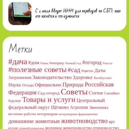
С 1 июля вводят ИНН для переводов по СБП: кого
это коснётся и что изменится
Метки
#дача
#огород
#дом
#интерьер
#зима
#новый год
#пасха
#полезные советы
#сад
Даты
#цветы
Законодательство
Здоровье
Загрязнения
Калейдоскоп
Российская
Природа
Официально
Наука
Отходы
Советы
Федерация
Статья
Сад-огород
Стихийное
Товары и услуги
Центральный
бедствие
федеральный округ
Щёлково Агрохим
Экономика
весенние работы
ветеринария
ветеринарная фармацевтика
животноводство
домашние животные
крс
птицеводство
молочное животноводство
кухня
лунный календарь