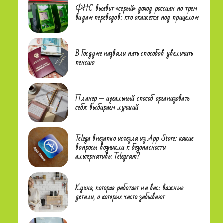
ФНС выявит «серый» доход россиян по трем
видам переводов: кто окажется под прицелом
В Госдуме назвали пять способов увеличить
пенсию
Планер — идеальный способ организовать
себя: выбираем лучший
Telega внезапно исчезла из App Store: какие
вопросы возникли к безопасности
альтернативы Telegram?
Кухня, которая работает на вас: важные
детали, о которых часто забывают