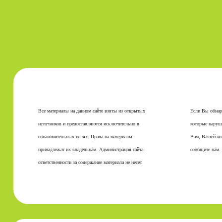
Все материалы на данном сайте взяты из открытых
Если Вы обнар
источников и предоставляются исключительно в
которые наруш
ознакомительных целях. Права на материалы
Вам, Вашей ко
принадлежат их владельцам. Администрация сайта
сообщите нам.
ответственности за содержание материала не несет.