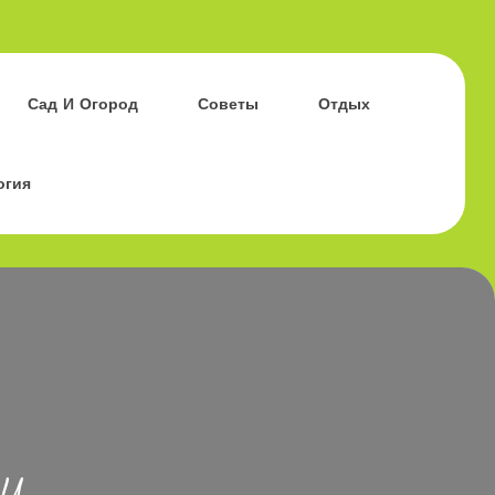
Сад И Огород
Советы
Отдых
огия
и