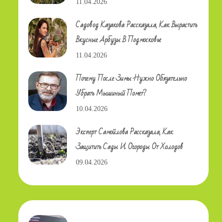
11.04.2026
Садовод Казакова Рассказала, Как Вырастить
Вкусные Арбузы В Подмосковье
11.04.2026
Почему После Зимы Нужно Обязательно
Убрать Мышиный Помет?
10.04.2026
Эксперт Самойлова Рассказала, Как
Защитить Сады И Огороды От Холодов
09.04.2026