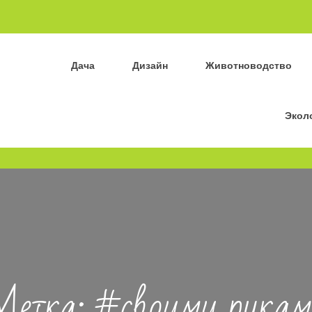
Дача
Дизайн
Животноводство
Экол
Метка:
#своими рукам