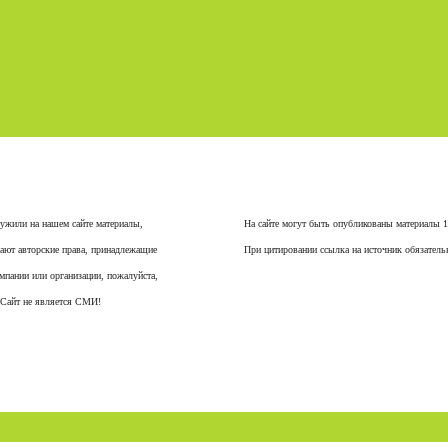
ужили на нашем сайте материалы,
На сайте могут быть опубликованы материалы 
ают авторские права, принадлежащие
При цитировании ссылка на источник обязатель
мпании или организации, пожалуйста,
 Сайт не является СМИ!