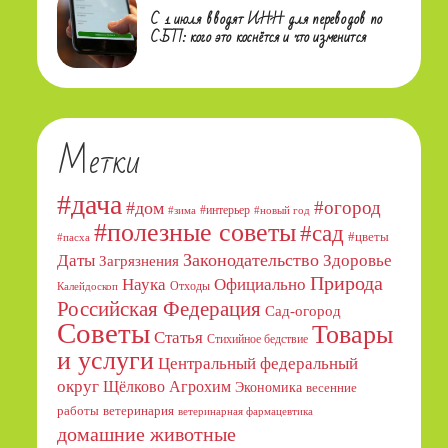
С 1 июля вводят ИНН для переводов по
СБП: кого это коснётся и что изменится
Метки
#дача
#огород
#дом
#интерьер
#зима
#новый год
#полезные советы
#сад
#цветы
#пасха
Даты
Законодательство
Здоровье
Загрязнения
Природа
Официально
Наука
Отходы
Калейдоскоп
Российская Федерация
Сад-огород
Советы
Товары
Статья
Стихийное бедствие
и услуги
Центральный федеральный
округ
Щёлково Агрохим
Экономика
весенние
работы
ветеринария
ветеринарная фармацевтика
домашние животные