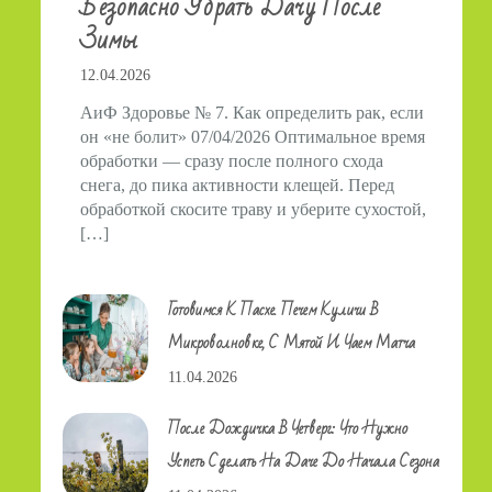
Безопасно Убрать Дачу После
Зимы
12.04.2026
АиФ Здоровье № 7. Как определить рак, если
он «не болит» 07/04/2026 Оптимальное время
обработки — сразу после полного схода
снега, до пика активности клещей. Перед
обработкой скосите траву и уберите сухостой,
[…]
Готовимся К Пасхе. Печем Куличи В
Микроволновке, С Мятой И Чаем Матча
11.04.2026
После Дождичка В Четверг: Что Нужно
Успеть Сделать На Даче До Начала Сезона