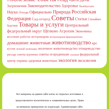
#цветы
Законодательство
Здоровье
Загрязнения
Калейдоскоп
Российская
Природа
Официально
Наука
Отходы
Советы
Федерация
Статья
Сад-огород
Стихийное
Товары и услуги
Центральный
бедствие
федеральный округ
Щёлково Агрохим
Экономика
весенние работы
ветеринария
ветеринарная фармацевтика
животноводство
домашние животные
крс
птицеводство
молочное животноводство
кухня
лунный календарь
советы огородникам
федеральный
рассада
советы агронома
спальня
экология
эксклюзив
центр охраны здоровья животных
Все материалы на данном сайте взяты из открытых источников и
предоставляются исключительно в ознакомительных целях. Права
на материалы принадлежат их владельцам. Администрация сайта