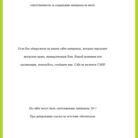
ответственности за содержание материала не несет.
Если Вы обнаружили на нашем сайте материалы, которые нарушают
авторские права, принадлежащие Вам, Вашей компании или
организации, пожалуйста, сообщите нам. Сайт не является СМИ!
На сайте могут быть опубликованы материалы 18+!
При цитировании ссылка на источник обязательна.