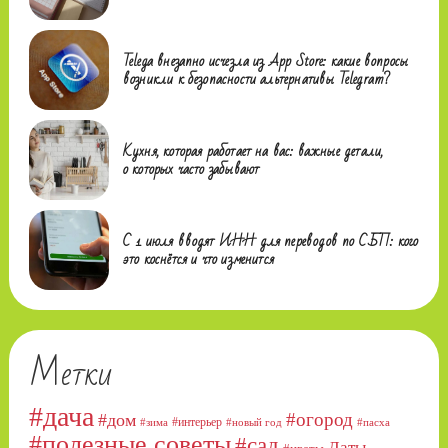
Telega внезапно исчезла из App Store: какие вопросы
возникли к безопасности альтернативы Telegram?
Кухня, которая работает на вас: важные детали,
о которых часто забывают
С 1 июля вводят ИНН для переводов по СБП: кого
это коснётся и что изменится
Метки
#дача
#огород
#дом
#интерьер
#зима
#новый год
#пасха
#полезные советы
#сад
Даты