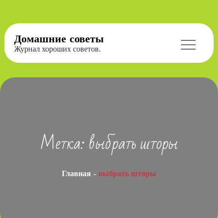
Перейти
Домашние советы
к
Журнал хороших советов.
содержимому
Метка:
выбрать шторы
Главная
выбрать шторы