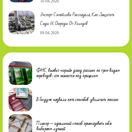
10.04.2026
Эксперт Самойлова Рассказала, Как Защитить
Сады И Огороды От Холодов
09.04.2026
ФНС выявит «серый» доход россиян по трем видам
переводов: кто окажется под прицелом
В Госдуме назвали пять способов увеличить пенсию
Планер — идеальный способ организовать себя:
выбираем лучший