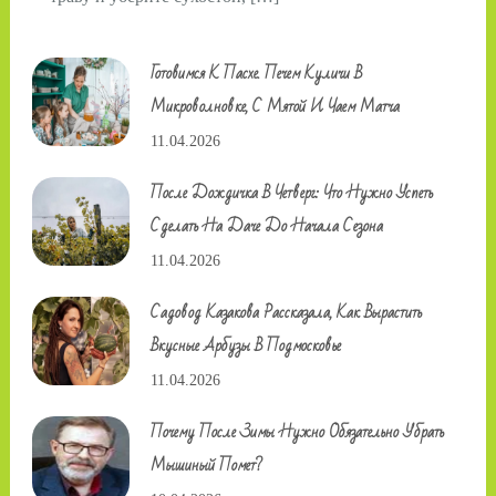
Готовимся К Пасхе. Печем Куличи В
Микроволновке, С Мятой И Чаем Матча
11.04.2026
После Дождичка В Четверг: Что Нужно Успеть
Сделать На Даче До Начала Сезона
11.04.2026
Садовод Казакова Рассказала, Как Вырастить
Вкусные Арбузы В Подмосковье
11.04.2026
Почему После Зимы Нужно Обязательно Убрать
Мышиный Помет?