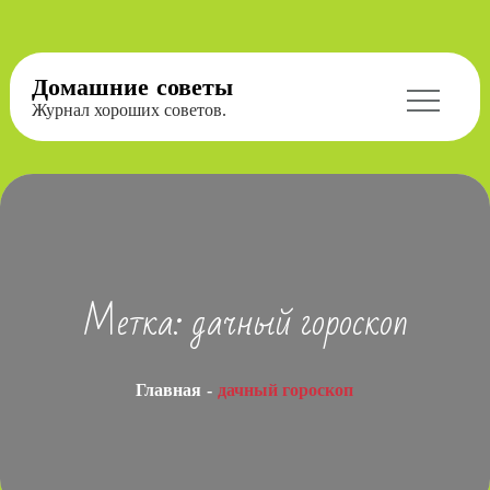
Перейти
Домашние советы
к
Журнал хороших советов.
содержимому
Метка:
дачный гороскоп
Главная
дачный гороскоп