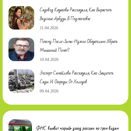
Садовод Казакова Рассказала, Как Вырастить
Вкусные Арбузы В Подмосковье
11.04.2026
Почему После Зимы Нужно Обязательно Убрать
Мышиный Помет?
10.04.2026
Эксперт Самойлова Рассказала, Как Защитить
Сады И Огороды От Холодов
09.04.2026
ФНС выявит «серый» доход россиян по трем видам