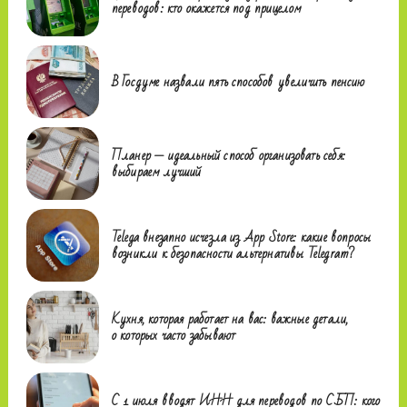
переводов: кто окажется под прицелом
В Госдуме назвали пять способов увеличить пенсию
Планер — идеальный способ организовать себя:
выбираем лучший
Telega внезапно исчезла из App Store: какие вопросы
возникли к безопасности альтернативы Telegram?
Кухня, которая работает на вас: важные детали,
о которых часто забывают
С 1 июля вводят ИНН для переводов по СБП: кого