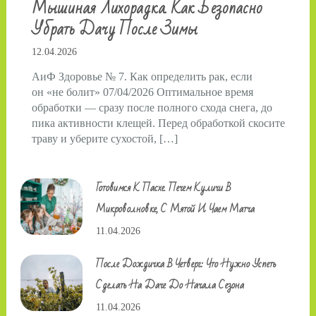
Мышиная Лихорадка. Как Безопасно
Убрать Дачу После Зимы
12.04.2026
АиФ Здоровье № 7. Как определить рак, если
он «не болит» 07/04/2026 Оптимальное время
обработки — сразу после полного схода снега, до
пика активности клещей. Перед обработкой скосите
траву и уберите сухостой, […]
Готовимся К Пасхе. Печем Куличи В
Микроволновке, С Мятой И Чаем Матча
11.04.2026
После Дождичка В Четверг: Что Нужно Успеть
Сделать На Даче До Начала Сезона
11.04.2026