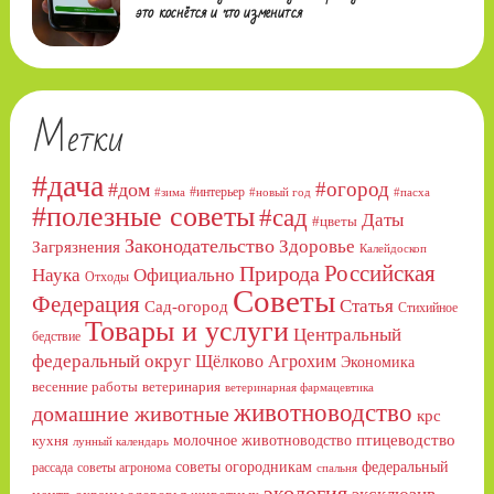
это коснётся и что изменится
Метки
#дача
#огород
#дом
#интерьер
#зима
#новый год
#пасха
#полезные советы
#сад
Даты
#цветы
Законодательство
Здоровье
Загрязнения
Калейдоскоп
Российская
Природа
Официально
Наука
Отходы
Советы
Федерация
Статья
Сад-огород
Стихийное
Товары и услуги
Центральный
бедствие
федеральный округ
Щёлково Агрохим
Экономика
весенние работы
ветеринария
ветеринарная фармацевтика
животноводство
домашние животные
крс
птицеводство
молочное животноводство
кухня
лунный календарь
советы огородникам
федеральный
рассада
советы агронома
спальня
экология