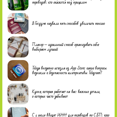
переводов: кто окажется под прицелом
В Госдуме назвали пять способов увеличить пенсию
Планер — идеальный способ организовать себя:
выбираем лучший
Telega внезапно исчезла из App Store: какие вопросы
возникли к безопасности альтернативы Telegram?
Кухня, которая работает на вас: важные детали,
о которых часто забывают
С 1 июля вводят ИНН для переводов по СБП: кого