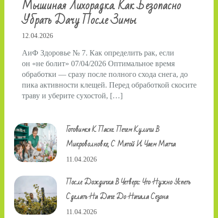
Мышиная Лихорадка. Как Безопасно
Убрать Дачу После Зимы
12.04.2026
АиФ Здоровье № 7. Как определить рак, если
он «не болит» 07/04/2026 Оптимальное время
обработки — сразу после полного схода снега, до
пика активности клещей. Перед обработкой скосите
траву и уберите сухостой, […]
Готовимся К Пасхе. Печем Куличи В
Микроволновке, С Мятой И Чаем Матча
11.04.2026
После Дождичка В Четверг: Что Нужно Успеть
Сделать На Даче До Начала Сезона
11.04.2026