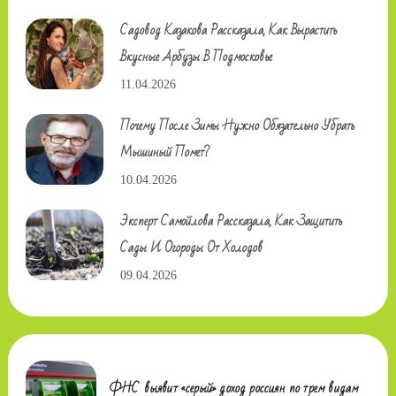
Садовод Казакова Рассказала, Как Вырастить
Вкусные Арбузы В Подмосковье
11.04.2026
Почему После Зимы Нужно Обязательно Убрать
Мышиный Помет?
10.04.2026
Эксперт Самойлова Рассказала, Как Защитить
Сады И Огороды От Холодов
09.04.2026
ФНС выявит «серый» доход россиян по трем видам