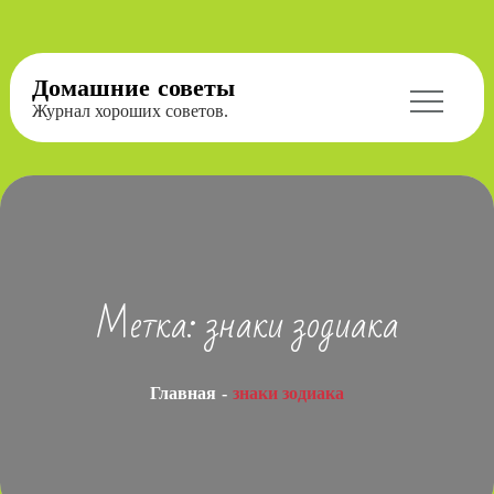
Перейти
Домашние советы
к
Журнал хороших советов.
содержимому
Метка:
знаки зодиака
Главная
знаки зодиака