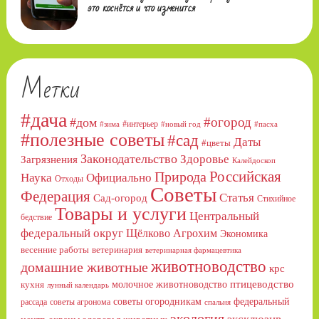
это коснётся и что изменится
Метки
#дача
#огород
#дом
#интерьер
#зима
#новый год
#пасха
#полезные советы
#сад
Даты
#цветы
Законодательство
Здоровье
Загрязнения
Калейдоскоп
Российская
Природа
Официально
Наука
Отходы
Советы
Федерация
Статья
Сад-огород
Стихийное
Товары и услуги
Центральный
бедствие
федеральный округ
Щёлково Агрохим
Экономика
весенние работы
ветеринария
ветеринарная фармацевтика
животноводство
домашние животные
крс
птицеводство
молочное животноводство
кухня
лунный календарь
советы огородникам
федеральный
рассада
советы агронома
спальня
экология