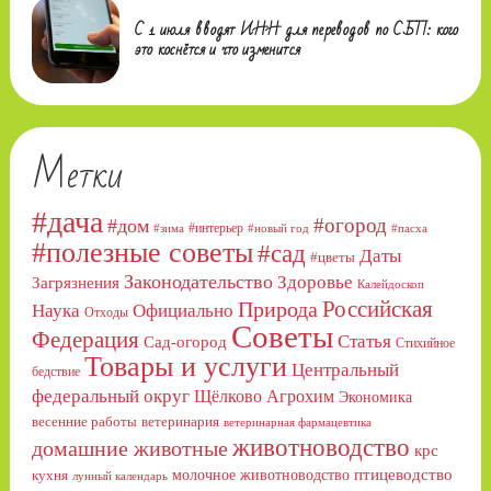
С 1 июля вводят ИНН для переводов по СБП: кого
это коснётся и что изменится
Метки
#дача
#огород
#дом
#интерьер
#зима
#новый год
#пасха
#полезные советы
#сад
Даты
#цветы
Законодательство
Здоровье
Загрязнения
Калейдоскоп
Российская
Природа
Официально
Наука
Отходы
Советы
Федерация
Статья
Сад-огород
Стихийное
Товары и услуги
Центральный
бедствие
федеральный округ
Щёлково Агрохим
Экономика
весенние работы
ветеринария
ветеринарная фармацевтика
животноводство
домашние животные
крс
птицеводство
молочное животноводство
кухня
лунный календарь