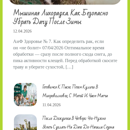
Мышиная Лихорадка. Как Безопасно
Убрать Дачу После Зимы
12.04.2026
АиФ Здоровье № 7. Как определить рак, если
он «не болит» 07/04/2026 Оптимальное время
обработки — сразу после полного схода снега, до
пика активности клещей. Перед обработкой скосите
траву и уберите сухостой, […]
Готовимся К Пасхе. Печем Куличи В
Микроволновке, С Мятой И Чаем Матча
11.04.2026
После Дождичка В Четверг: Что Нужно
Успеть Сделать На Даче До Начала Сезона