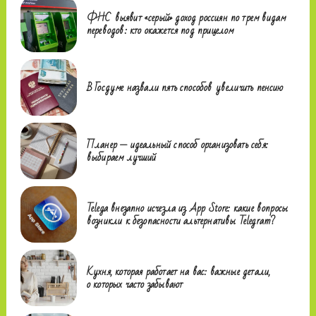
ФНС выявит «серый» доход россиян по трем видам
переводов: кто окажется под прицелом
В Госдуме назвали пять способов увеличить пенсию
Планер — идеальный способ организовать себя:
выбираем лучший
Telega внезапно исчезла из App Store: какие вопросы
возникли к безопасности альтернативы Telegram?
Кухня, которая работает на вас: важные детали,
о которых часто забывают